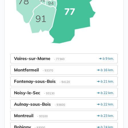
78
94
77
91
Vaires-sur-Marne
➔ à 9 km.
- 77360
Montfermeil
➔ à 16 km.
- 93370
Fontenay-sous-Bois
➔ à 21 km.
- 94120
Noisy-le-Sec
➔ à 22 km.
- 93130
Aulnay-sous-Bois
➔ à 22 km.
- 93600
Montreuil
➔ à 23 km.
- 93100
Bobigny
➔ à 24 km.
- 93000