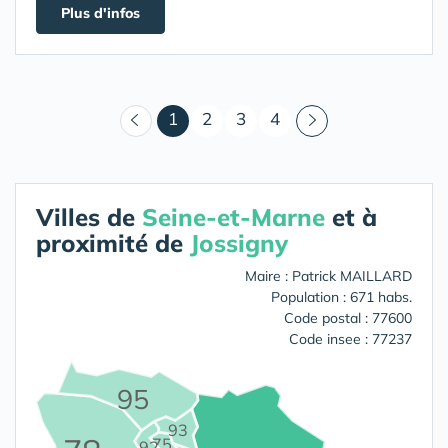
Plus d'infos
(courant)
1
2
3
4
Villes de
Seine-et-Marne
et à
proximité de
Jossigny
Maire : Patrick MAILLARD
Population : 671 habs.
Code postal : 77600
Code insee : 77237
95
93
75
92