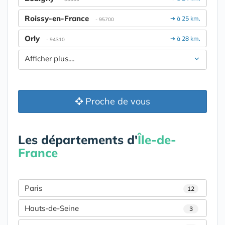
Roissy-en-France
➔ à 25 km.
- 95700
Orly
➔ à 28 km.
- 94310
Afficher plus....
Proche de vous
Les départements d'
Île-de-
France
Paris
12
Hauts-de-Seine
3