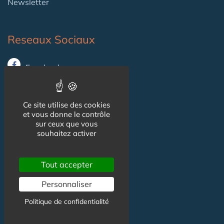
Newsletter
Reseaux Sociaux
Facebook
X (ex-Twitter)
Ce site utilise des cookies
Linkedin
et vous donne le contrôle
sur ceux que vous
souhaitez activer
Informations
Tout accepter
CGU
Personnaliser
Mentions légales
Politique de confidentialité