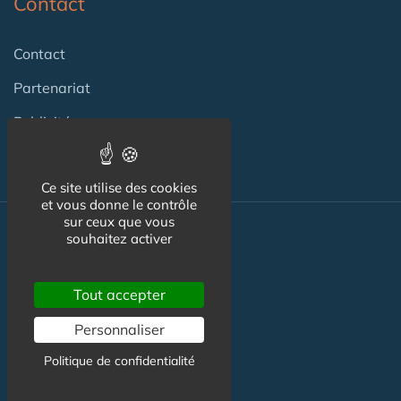
Contact
Contact
Partenariat
Publicité
Ce site utilise des cookies
et vous donne le contrôle
sur ceux que vous
souhaitez activer
Nos autres sites :
Tout accepter
Capgeris.com
Personnaliser
CapResidencesSeniors.com
Politique de confidentialité
Emploi-formation-sante.com