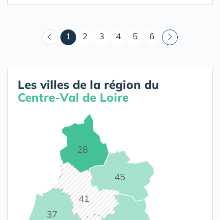
(courant)
1
2
3
4
5
6
Les villes de la région du
Centre-Val de Loire
28
45
41
37