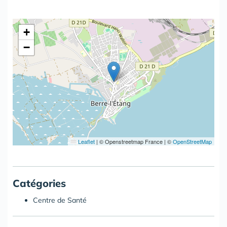
+
−
Leaflet
|
© Openstreetmap France | ©
OpenStreetMap
Catégories
Centre de Santé