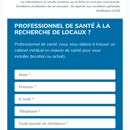
Les informations et visuels contenus sur la fiche ne sont pas contractuels.
Conditions d'utilisation de cet annuaire : Se reporter aux
conditions générales
d'utilisation (CGU)
PROFESSIONNEL DE SANTÉ À LA
RECHERCHE DE LOCAUX ?
Professionnel de santé, nous vous aidons à trouver un
cabinet médical en maison de santé pour vous
installer (location ou achat).
Nom *
Prénom *
E-mail *
Téléphone *
Code postal de résidence *