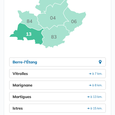
04
84
06
13
83
Berre-l'Étang
Vitrolles
➔ à 7 km.
Marignane
➔ à 8 km.
Martigues
➔ à 13 km.
Istres
➔ à 15 km.