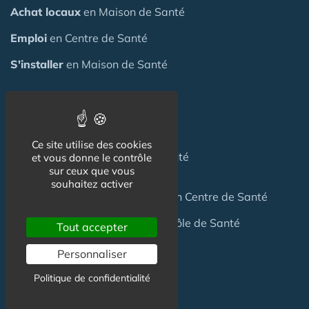
Achat locaux
en Maison de Santé
Emploi
en Centre de Santé
S'installer
en Maison de Santé
Créer
une Maison de Santé
Financer
une Maison de Santé
Ce site utilise des cookies
Investir
dans une Maison de Santé
et vous donne le contrôle
sur ceux que vous
souhaitez activer
Céder
une Maison
de Santé
ou un Centre de Santé
Terrain
pour création Maison / Pôle de Santé
Tout accepter
Personnaliser
FAQ
Politique de confidentialité