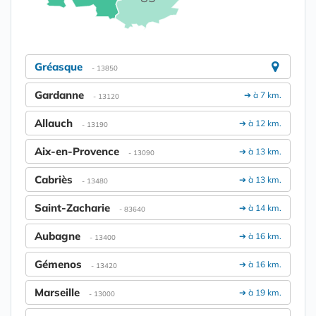
Gréasque
- 13850
Gardanne
➔ à 7 km.
- 13120
Allauch
➔ à 12 km.
- 13190
Aix-en-Provence
➔ à 13 km.
- 13090
Cabriès
➔ à 13 km.
- 13480
Saint-Zacharie
➔ à 14 km.
- 83640
Aubagne
➔ à 16 km.
- 13400
Gémenos
➔ à 16 km.
- 13420
Marseille
➔ à 19 km.
- 13000