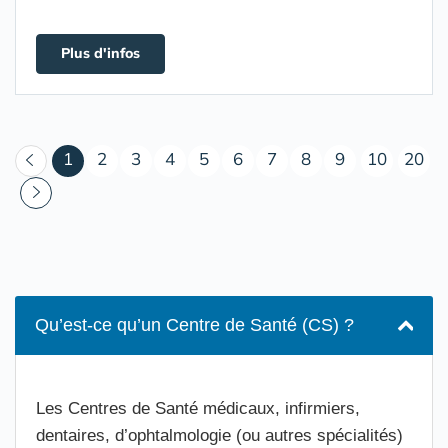
Plus d'infos
(courant)
1
2
3
4
5
6
7
8
9
10
20
Qu’est-ce qu’un Centre de Santé (CS) ?
Les Centres de Santé médicaux, infirmiers,
dentaires, d’ophtalmologie (ou autres spécialités)