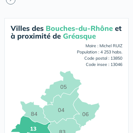
Villes des
Bouches-du-Rhône
et
à proximité de
Gréasque
Maire : Michel RUIZ
Population : 4 253 habs.
Code postal : 13850
Code insee : 13046
05
04
84
06
13
83