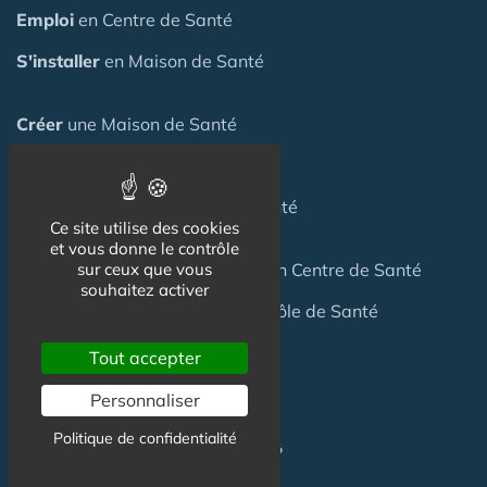
Emploi
en Centre de Santé
S'installer
en Maison de Santé
Créer
une Maison de Santé
Financer
une Maison de Santé
Investir
dans une Maison de Santé
Ce site utilise des cookies
et vous donne le contrôle
Céder
une Maison
de Santé
ou un Centre de Santé
sur ceux que vous
souhaitez activer
Terrain
pour création Maison / Pôle de Santé
Tout accepter
FAQ
Personnaliser
Politique de confidentialité
C'est quoi une Maison de Santé ?