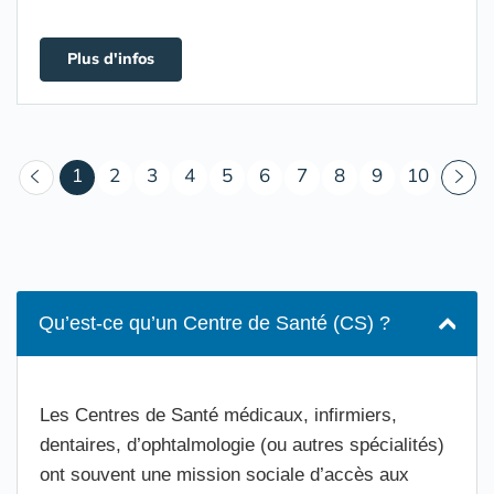
Plus d'infos
(courant)
1
2
3
4
5
6
7
8
9
10
Qu’est-ce qu’un Centre de Santé (CS) ?
Les Centres de Santé médicaux, infirmiers,
dentaires, d’ophtalmologie (ou autres spécialités)
ont souvent une mission sociale d’accès aux