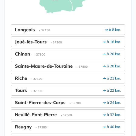
Langeais
➔ à 8 km.
- 37130
Joué-lès-Tours
➔ à 18 km.
- 37300
Chinon
➔ à 20 km.
- 37500
Sainte-Maure-de-Touraine
➔ à 20 km.
- 37800
Riche
➔ à 21 km.
- 37520
Tours
➔ à 22 km.
- 37000
Saint-Pierre-des-Corps
➔ à 24 km.
- 37700
Neuillé-Pont-Pierre
➔ à 32 km.
- 37360
Reugny
➔ à 40 km.
- 37380