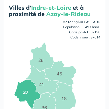
Villes d'
Indre-et-Loire
et à
proximité de
Azay-le-Rideau
Maire : Sylvia PASCAUD
Population : 3 493 habs.
Code postal : 37190
Code insee : 37014
28
45
41
37
18
36