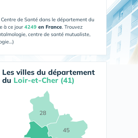
n Centre de Santé
dans le département du
e à ce jour
4249
en France
. Trouvez
htalmologie, centre de santé mutualiste,
logie…)
Les villes du département
du
Loir-et-Cher (41)
28
45