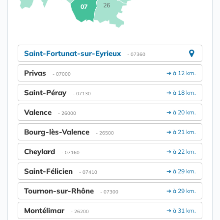
26
07
Saint-Fortunat-sur-Eyrieux
- 07360
Privas
➔ à 12 km.
- 07000
Saint-Péray
➔ à 18 km.
- 07130
Valence
➔ à 20 km.
- 26000
Bourg-lès-Valence
➔ à 21 km.
- 26500
Cheylard
➔ à 22 km.
- 07160
Saint-Félicien
➔ à 29 km.
- 07410
Tournon-sur-Rhône
➔ à 29 km.
- 07300
Montélimar
➔ à 31 km.
- 26200