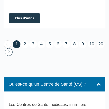
Plus d'infos
(courant)
1
2
3
4
5
6
7
8
9
10
20
Qu’est-ce qu’un Centre de Santé (CS) ?
Les Centres de Santé médicaux, infirmiers,