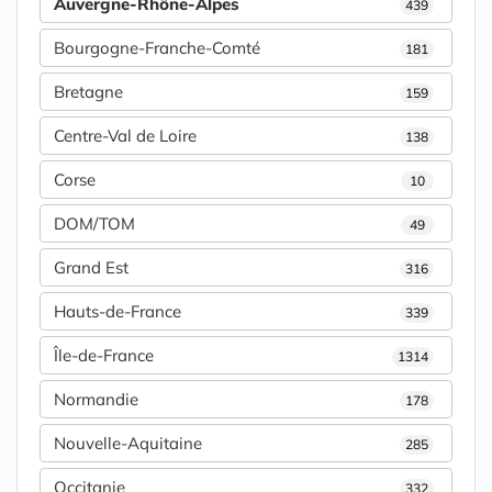
Auvergne-Rhône-Alpes
439
Bourgogne-Franche-Comté
181
Bretagne
159
Centre-Val de Loire
138
Corse
10
DOM/TOM
49
Grand Est
316
Hauts-de-France
339
Île-de-France
1314
Normandie
178
Nouvelle-Aquitaine
285
Occitanie
332