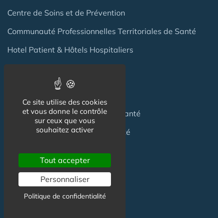
Centre de Soins et de Prévention
Communauté Professionnelles Territoriales de Santé
Hotel Patient & Hôtels Hospitaliers
Pour les
Professionnels
Ce site utilise des cookies
et vous donne le contrôle
Location locaux
en Maison de Santé
sur ceux que vous
souhaitez activer
Achat locaux
en Maison de Santé
Emploi
en Centre de Santé
Tout accepter
S'installer
en Maison de Santé
Personnaliser
Politique de confidentialité
Créer
une Maison de Santé
Financer
une Maison de Santé