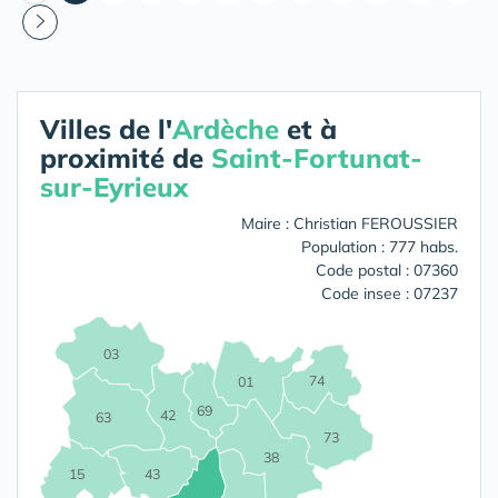
Villes de l'
Ardèche
et à
proximité de
Saint-Fortunat-
sur-Eyrieux
Maire : Christian FEROUSSIER
Population : 777 habs.
Code postal : 07360
Code insee : 07237
03
74
01
69
42
63
73
38
15
43