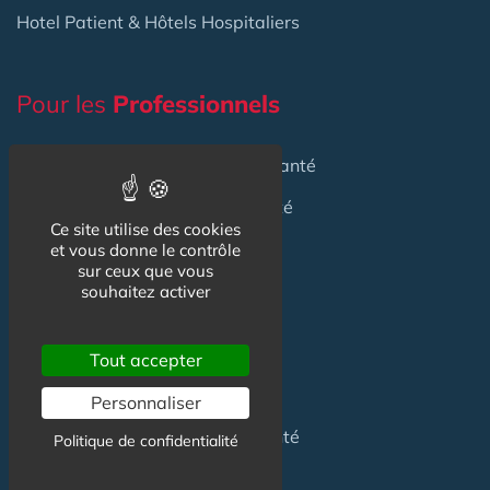
Hotel Patient & Hôtels Hospitaliers
Pour les
Professionnels
Location locaux
en Maison de Santé
Achat locaux
en Maison de Santé
Ce site utilise des cookies
Emploi
en Centre de Santé
et vous donne le contrôle
sur ceux que vous
S'installer
en Maison de Santé
souhaitez activer
Créer
une Maison de Santé
Tout accepter
Financer
une Maison de Santé
Personnaliser
Investir
dans une Maison de Santé
Politique de confidentialité