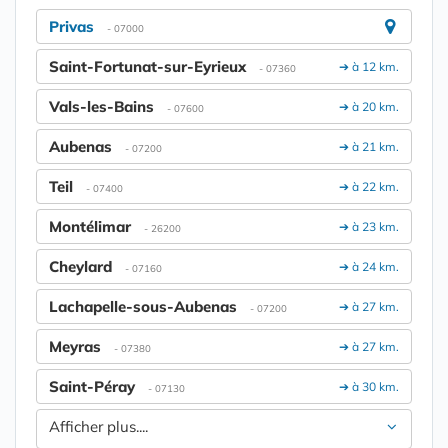
Privas
- 07000
Saint-Fortunat-sur-Eyrieux
➔ à 12 km.
- 07360
Vals-les-Bains
➔ à 20 km.
- 07600
Aubenas
➔ à 21 km.
- 07200
Teil
➔ à 22 km.
- 07400
Montélimar
➔ à 23 km.
- 26200
Cheylard
➔ à 24 km.
- 07160
Lachapelle-sous-Aubenas
➔ à 27 km.
- 07200
Meyras
➔ à 27 km.
- 07380
Saint-Péray
➔ à 30 km.
- 07130
Afficher plus....