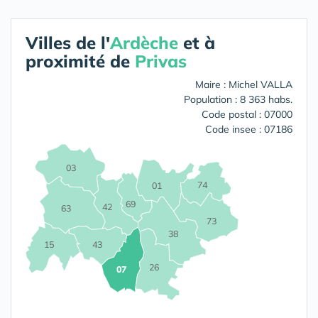
Villes de l'
Ardèche
et à
proximité de
Privas
Maire : Michel VALLA
Population : 8 363 habs.
Code postal : 07000
Code insee : 07186
03
74
01
69
42
63
73
38
15
43
26
07