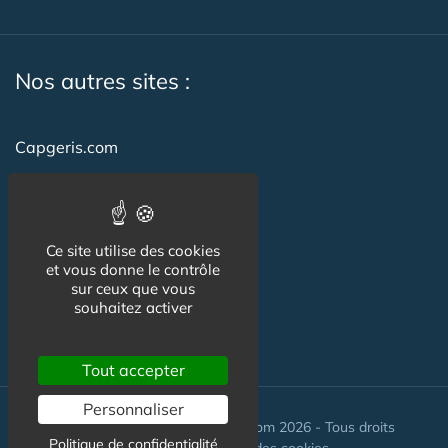
Nos autres sites :
Capgeris.com
CapResidencesSeniors.com
Emploi-formation-sante.com
Ce site utilise des cookies
Seniorissimmo.com
et vous donne le contrôle
sur ceux que vous
Creche-et-naissance.com
souhaitez activer
Co-Living & Co-Working
Tout accepter
Personnaliser
© Maisons-et-poles-de-sante.com 2026 - Tous droits
Politique de confidentialité
réservés. //
Gestion des cookies