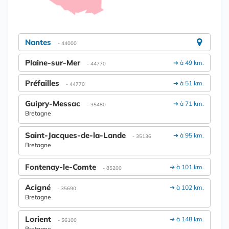
Nantes
- 44000
Plaine-sur-Mer
➔ à 49 km.
- 44770
Préfailles
➔ à 51 km.
- 44770
Guipry-Messac
➔ à 71 km.
- 35480
Bretagne
Saint-Jacques-de-la-Lande
➔ à 95 km.
- 35136
Bretagne
Fontenay-le-Comte
➔ à 101 km.
- 85200
Acigné
➔ à 102 km.
- 35690
Bretagne
Lorient
➔ à 148 km.
- 56100
Bretagne