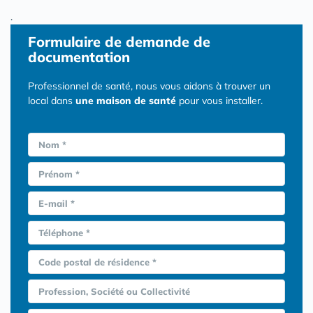
.
Formulaire
de demande de
documentation
Professionnel de santé, nous vous aidons à trouver un
local dans
une maison de santé
pour vous installer.
Nom *
Prénom *
E-mail *
Téléphone *
Code postal de résidence *
Profession, Société ou Collectivité