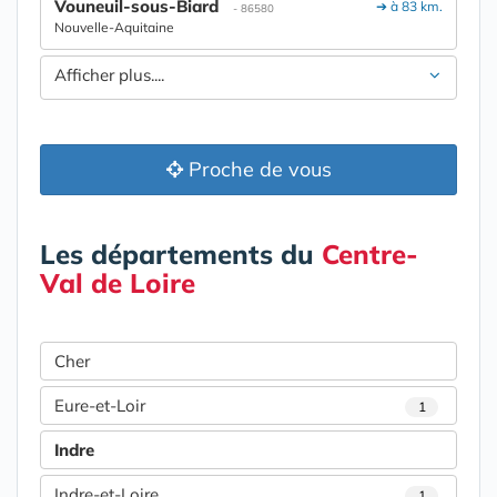
Vouneuil-sous-Biard
➔ à 83 km.
- 86580
Nouvelle-Aquitaine
Afficher plus....
Proche de vous
Les départements du
Centre-
Val de Loire
Cher
Eure-et-Loir
1
Indre
Indre-et-Loire
1