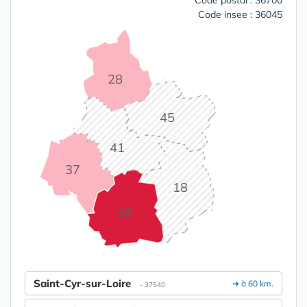
Code postal : 36700
Code insee : 36045
28
45
41
37
18
36
Saint-Cyr-sur-Loire
➔ à 60 km.
- 37540