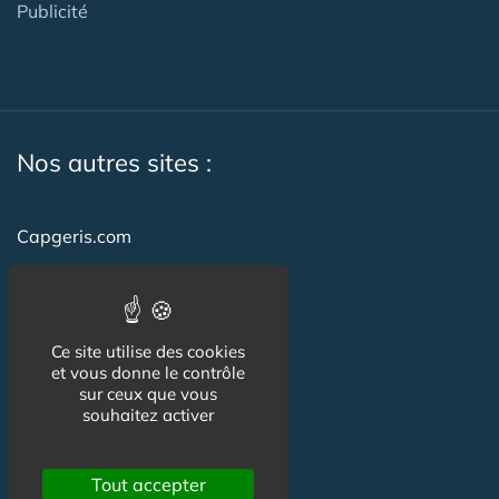
Publicité
Nos autres sites :
Capgeris.com
CapResidencesSeniors.com
Emploi-formation-sante.com
Ce site utilise des cookies
Seniorissimmo.com
et vous donne le contrôle
sur ceux que vous
Creche-et-naissance.com
souhaitez activer
Co-Living & Co-Working
Tout accepter