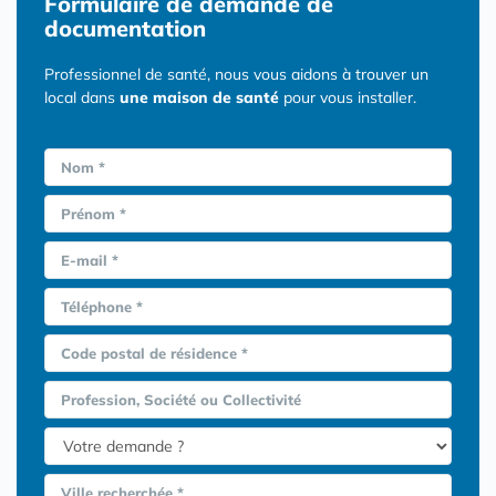
Formulaire
de demande de
documentation
Professionnel de santé, nous vous aidons à trouver un
local dans
une maison de santé
pour vous installer.
Nom *
Prénom *
E-mail *
Téléphone *
Code postal de résidence *
Profession, Société ou Collectivité
Ville recherchée *