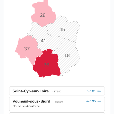
28
45
41
37
18
36
Saint-Cyr-sur-Loire
➔ à 81 km.
- 37540
Vouneuil-sous-Biard
➔ à 95 km.
- 86580
Nouvelle-Aquitaine