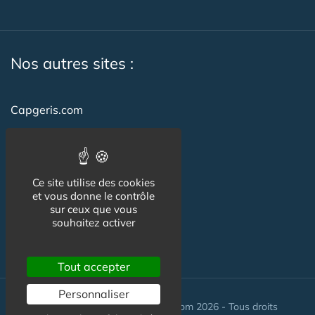
Nos autres sites :
Capgeris.com
CapResidencesSeniors.com
Emploi-formation-sante.com
Ce site utilise des cookies
Seniorissimmo.com
et vous donne le contrôle
sur ceux que vous
Creche-et-naissance.com
souhaitez activer
Co-Living & Co-Working
Tout accepter
Personnaliser
© Maisons-et-poles-de-sante.com 2026 - Tous droits