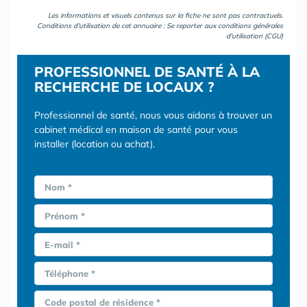
Les informations et visuels contenus sur la fiche ne sont pas contractuels.
Conditions d'utilisation de cet annuaire : Se reporter aux
conditions générales
d'utilisation (CGU)
PROFESSIONNEL DE SANTÉ À LA
RECHERCHE DE LOCAUX ?
Professionnel de santé, nous vous aidons à trouver un
cabinet médical en maison de santé pour vous
installer (location ou achat).
Nom *
Prénom *
E-mail *
Téléphone *
Code postal de résidence *