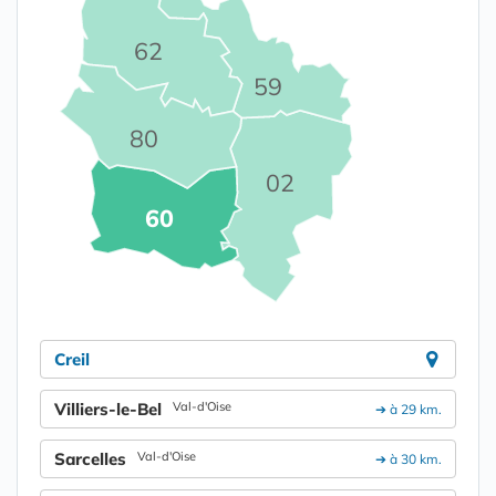
62
59
80
02
60
Creil
Villiers-le-Bel
Val-d'Oise
➔ à 29 km.
Sarcelles
Val-d'Oise
➔ à 30 km.