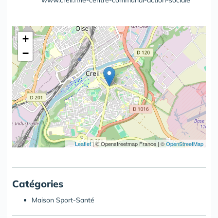
www.creil.fr/le-centre-communal-action-sociale
+
−
Leaflet
|
© Openstreetmap France | ©
OpenStreetMap
Catégories
Maison Sport-Santé