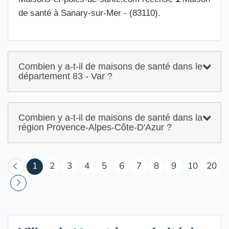
de santé à Sanary-sur-Mer - (83110).
Combien y a-t-il de maisons de santé dans le
département 83 - Var ?
Combien y a-t-il de maisons de santé dans la
région Provence-Alpes-Côte-D'Azur ?
(courant)
1
2
3
4
5
6
7
8
9
10
20