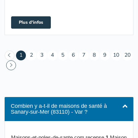
Plus d'infos
(courant)
1
2
3
4
5
6
7
8
9
10
20
Combien y a-t-il de maisons de santé à
Sanary-sur-Mer (83110) - Var ?
Maisons-et-poles-de-sante.com recense
1
Maison