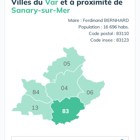
Villes du
Var
et à proximité de
Sanary-sur-Mer
Maire : Ferdinand BERNHARD
Population : 16 696 habs.
Code postal : 83110
Code insee : 83123
05
04
84
06
13
83