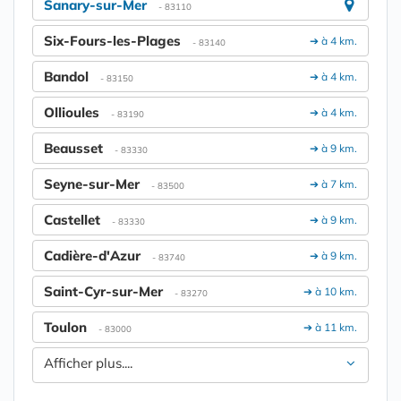
Sanary-sur-Mer
- 83110
Six-Fours-les-Plages
➔ à 4 km.
- 83140
Bandol
➔ à 4 km.
- 83150
Ollioules
➔ à 4 km.
- 83190
Beausset
➔ à 9 km.
- 83330
Seyne-sur-Mer
➔ à 7 km.
- 83500
Castellet
➔ à 9 km.
- 83330
Cadière-d'Azur
➔ à 9 km.
- 83740
Saint-Cyr-sur-Mer
➔ à 10 km.
- 83270
Toulon
➔ à 11 km.
- 83000
Afficher plus....