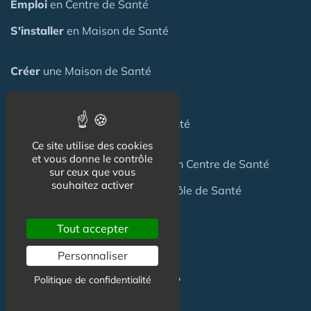
Emploi
en Centre de Santé
S'installer
en Maison de Santé
Créer
une Maison de Santé
Financer
une Maison de Santé
Investir
dans une Maison de Santé
Ce site utilise des cookies
et vous donne le contrôle
Céder
une Maison
de Santé
ou un Centre de Santé
sur ceux que vous
souhaitez activer
Terrain
pour création Maison / Pôle de Santé
Tout accepter
FAQ
Personnaliser
Politique de confidentialité
C'est quoi une Maison de Santé ?