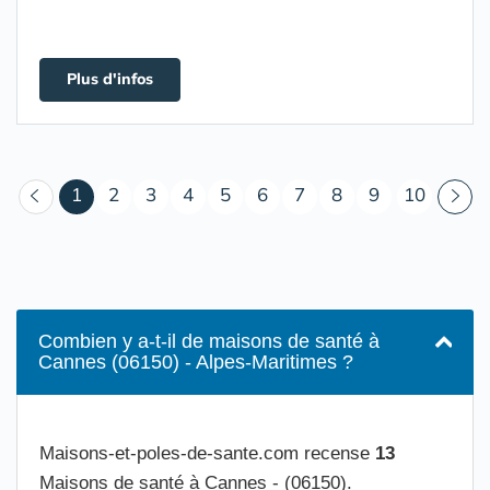
Plus d'infos
(courant)
1
2
3
4
5
6
7
8
9
10
Combien y a-t-il de maisons de santé à
Cannes (06150) - Alpes-Maritimes ?
Maisons-et-poles-de-sante.com recense
13
Maisons de santé à Cannes - (06150).