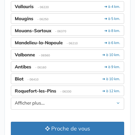
Vallauris
➔ à 4 km.
- 06220
Mougins
➔ à 5 km.
- 06250
Mouans-Sartoux
➔ à 8 km.
- 06370
Mandelieu-la-Napoule
➔ à 6 km.
- 06210
Valbonne
➔ à 10 km.
- 06560
Antibes
➔ à 9 km.
- 06160
Biot
➔ à 10 km.
- 06410
Roquefort-les-Pins
➔ à 12 km.
- 06330
Afficher plus....
Proche de vous