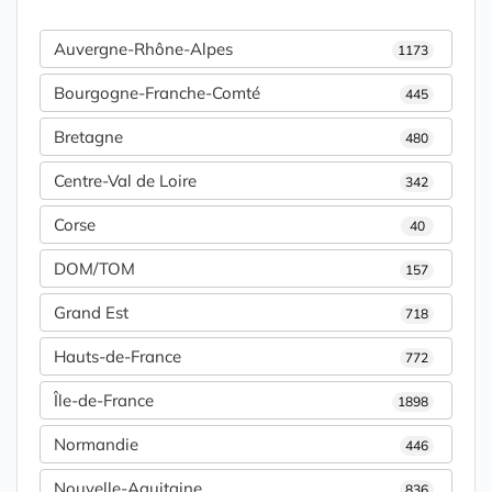
Auvergne-Rhône-Alpes
1173
Bourgogne-Franche-Comté
445
Bretagne
480
Centre-Val de Loire
342
Corse
40
DOM/TOM
157
Grand Est
718
Hauts-de-France
772
Île-de-France
1898
Normandie
446
Nouvelle-Aquitaine
836