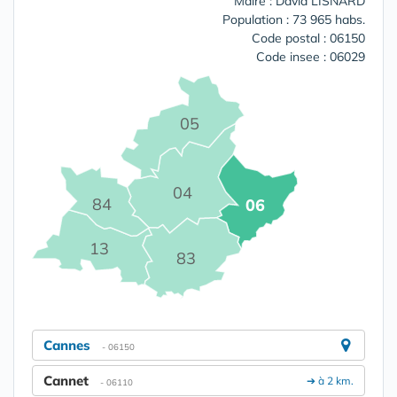
Maire : David LISNARD
Population : 73 965 habs.
Code postal : 06150
Code insee : 06029
05
04
84
06
13
83
Cannes
- 06150
Cannet
➔ à 2 km.
- 06110