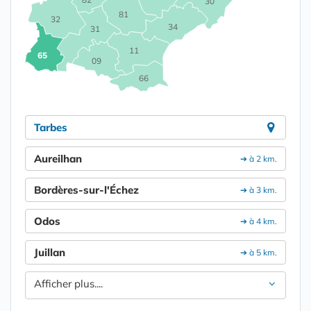
30
81
32
34
31
11
65
09
66
Tarbes
Aureilhan
➔ à 2 km.
Bordères-sur-l'Échez
➔ à 3 km.
Odos
➔ à 4 km.
Juillan
➔ à 5 km.
Afficher plus....