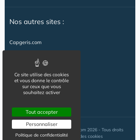
Nos autres sites :
Capgeris.com
CapResidencesSeniors.com
Emploi-formation-sante.com
Ce site utilise des cookies
Seniorissimmo.com
et vous donne le contrôle
sur ceux que vous
Creche-et-naissance.com
souhaitez activer
Co-Living & Co-Working
Tout accepter
Personnaliser
© Maisons-et-poles-de-sante.com 2026 - Tous droits
Politique de confidentialité
réservés. //
Gestion des cookies