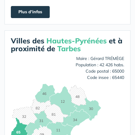
Plus d'infos
Villes des
Hautes-Pyrénées
et à
proximité de
Tarbes
Maire : Gérard TRÉMÈGE
Population : 42 426 habs.
Code postal : 65000
Code insee : 65440
46
48
12
82
30
81
32
34
31
11
65
09