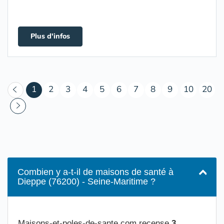
Plus d'infos
(courant)
1
2
3
4
5
6
7
8
9
10
20
Combien y a-t-il de maisons de santé à
Dieppe (76200) - Seine-Maritime ?
Maisons-et-poles-de-sante.com recense
3