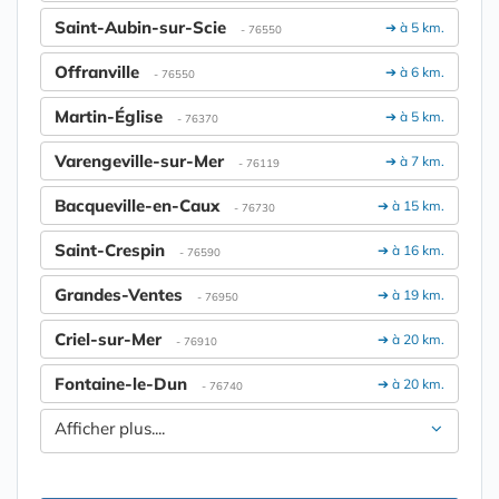
Saint-Aubin-sur-Scie
➔ à 5 km.
- 76550
Offranville
➔ à 6 km.
- 76550
Martin-Église
➔ à 5 km.
- 76370
Varengeville-sur-Mer
➔ à 7 km.
- 76119
Bacqueville-en-Caux
➔ à 15 km.
- 76730
Saint-Crespin
➔ à 16 km.
- 76590
Grandes-Ventes
➔ à 19 km.
- 76950
Criel-sur-Mer
➔ à 20 km.
- 76910
Fontaine-le-Dun
➔ à 20 km.
- 76740
Afficher plus....