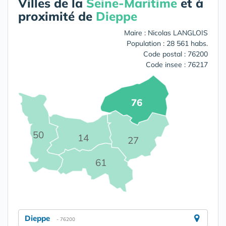
Villes de la
Seine-Maritime
et à
proximité de
Dieppe
Maire : Nicolas LANGLOIS
Population : 28 561 habs.
Code postal : 76200
Code insee : 76217
76
50
14
27
61
Dieppe
- 76200