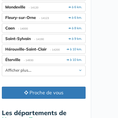
Mondeville
➔ à 6 km.
- 14120
Fleury-sur-Orne
➔ à 6 km.
- 14123
Caen
➔ à 8 km.
- 14000
Saint-Sylvain
➔ à 9 km.
- 14190
Hérouville-Saint-Clair
➔ à 10 km.
- 14200
Éterville
➔ à 10 km.
- 14930
Afficher plus....
Proche de vous
Les départements de