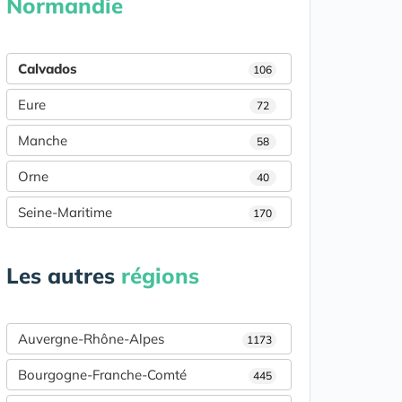
Normandie
Calvados
106
Eure
72
Manche
58
Orne
40
Seine-Maritime
170
Les autres
régions
Auvergne-Rhône-Alpes
1173
Bourgogne-Franche-Comté
445