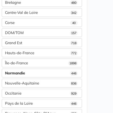
Bretagne
480
Centre-Val de Loire
342
Corse
40
DOM/TOM
157
Grand Est
718
Hauts-de-France
772
Île-de-France
1898
Normandie
446
Nouvelle-Aquitaine
836
Occitanie
929
Pays de la Loire
446