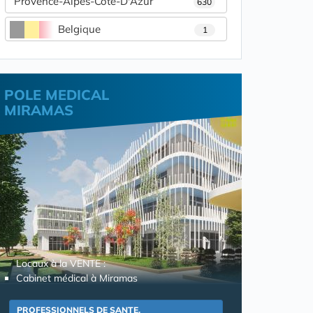
Provence-Alpes-Côte-D'Azur
630
Belgique
1
POLE MEDICAL
MIRAMAS
Locaux à la VENTE :
Cabinet médical à Miramas
PROFESSIONNELS DE SANTE,