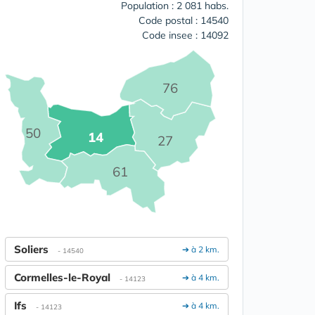
Population : 2 081 habs.
Code postal : 14540
Code insee : 14092
76
50
14
27
61
Soliers
➔ à 2 km.
- 14540
Cormelles-le-Royal
➔ à 4 km.
- 14123
Ifs
➔ à 4 km.
- 14123