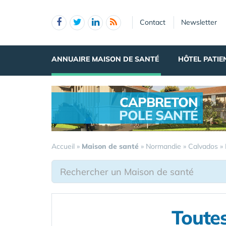
Panneau de gestion des cookies
Contact
Newsletter
ANNUAIRE MAISON DE SANTÉ
HÔTEL PATIE
CAPBRETON
POLE SANTÉ
.
Accueil
»
Maison de santé
»
Normandie
»
Calvados
»
Toutes