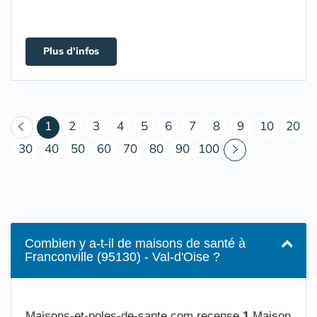
Plus d'infos
(courant)
1
2
3
4
5
6
7
8
9
10
20
30
40
50
60
70
80
90
100
Combien y a-t-il de maisons de santé à
Franconville (95130) - Val-d'Oise ?
Maisons-et-poles-de-sante.com recense
1
Maison