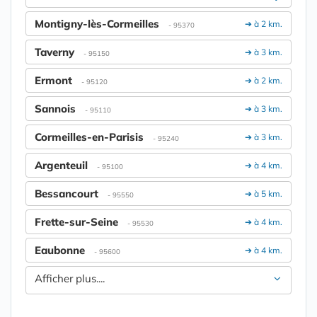
Montigny-lès-Cormeilles
➔ à 2 km.
- 95370
Taverny
➔ à 3 km.
- 95150
Ermont
➔ à 2 km.
- 95120
Sannois
➔ à 3 km.
- 95110
Cormeilles-en-Parisis
➔ à 3 km.
- 95240
Argenteuil
➔ à 4 km.
- 95100
Bessancourt
➔ à 5 km.
- 95550
Frette-sur-Seine
➔ à 4 km.
- 95530
Eaubonne
➔ à 4 km.
- 95600
Afficher plus....