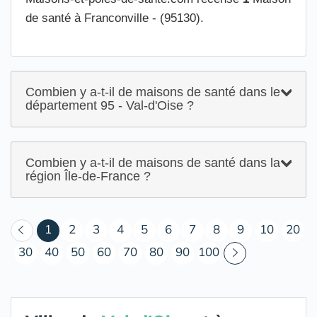
de santé à Franconville - (95130).
Combien y a-t-il de maisons de santé dans le
département 95 - Val-d'Oise ?
Combien y a-t-il de maisons de santé dans la
région Île-de-France ?
(courant)
1
2
3
4
5
6
7
8
9
10
20
30
40
50
60
70
80
90
100