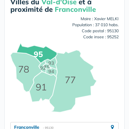
Villes du
Val-d'Oise
et à
proximité de
Franconville
Maire : Xavier MELKI
Population : 37 010 habs.
Code postal : 95130
Code insee : 95252
95
93
78
75
92
94
77
91
Franconville
- 95130