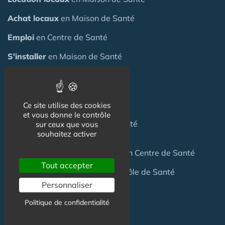
Achat locaux
en Maison de Santé
Emploi
en Centre de Santé
S'installer
en Maison de Santé
Créer
une Maison de Santé
Financer
une Maison de Santé
Ce site utilise des cookies
et vous donne le contrôle
Investir
dans une Maison de Santé
sur ceux que vous
souhaitez activer
Céder
une Maison
de Santé
ou un Centre de Santé
Tout accepter
Terrain
pour création Maison / Pôle de Santé
Personnaliser
Politique de confidentialité
FAQ