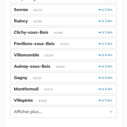
Sevran
➔ à 2 km.
- 93270
Raincy
➔ à 3 km.
- 93340
Clichy-sous-Bois
➔ à 2 km.
- 93390
Pavillons-sous-Bois
➔ à 2 km.
- 93320
Villemomble
➔ à 4 km.
- 93250
Aulnay-sous-Bois
➔ à 3 km.
- 93600
Gagny
➔ à 4 km.
- 93220
Montfermeil
➔ à 4 km.
- 93370
Villepinte
➔ à 5 km.
- 93420
Afficher plus....