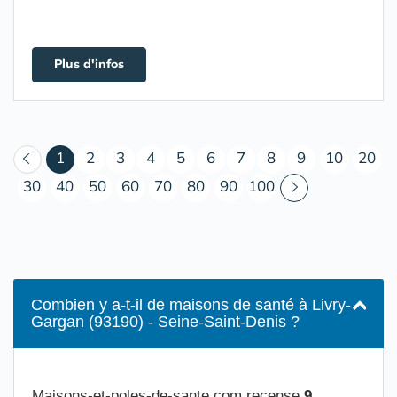
Plus d'infos
(courant)
1
2
3
4
5
6
7
8
9
10
20
30
40
50
60
70
80
90
100
Combien y a-t-il de maisons de santé à Livry-
Gargan (93190) - Seine-Saint-Denis ?
Maisons-et-poles-de-sante.com recense
9