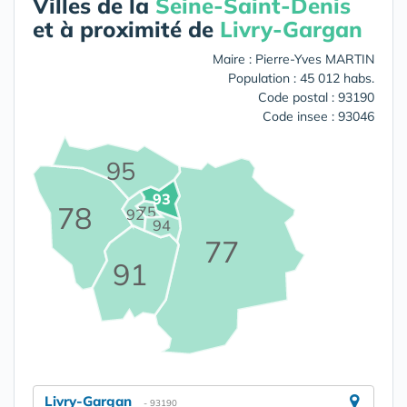
Villes de la
Seine-Saint-Denis
et à proximité de
Livry-Gargan
Maire : Pierre-Yves MARTIN
Population : 45 012 habs.
Code postal : 93190
Code insee : 93046
95
93
78
75
92
94
77
91
Livry-Gargan
- 93190