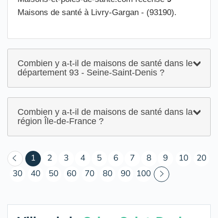
Maisons de santé à Livry-Gargan - (93190).
Combien y a-t-il de maisons de santé dans le
département 93 - Seine-Saint-Denis ?
Combien y a-t-il de maisons de santé dans la
région Île-de-France ?
(courant)
1
2
3
4
5
6
7
8
9
10
20
30
40
50
60
70
80
90
100