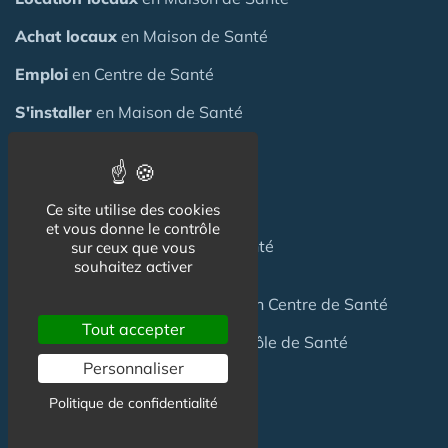
Achat locaux
en Maison de Santé
Emploi
en Centre de Santé
S'installer
en Maison de Santé
Créer
une Maison de Santé
Financer
une Maison de Santé
Ce site utilise des cookies
et vous donne le contrôle
Investir
dans une Maison de Santé
sur ceux que vous
souhaitez activer
Céder
une Maison
de Santé
ou un Centre de Santé
Tout accepter
Terrain
pour création Maison / Pôle de Santé
Personnaliser
Politique de confidentialité
FAQ