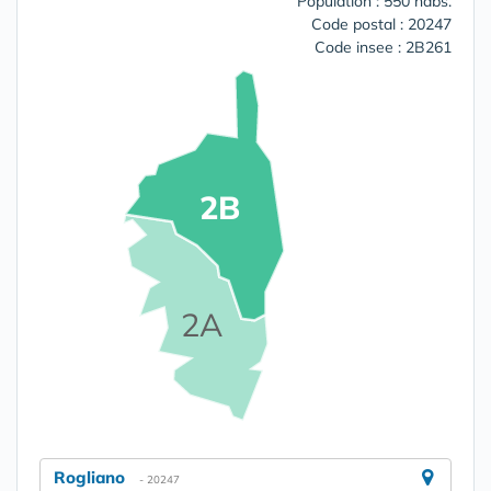
Population : 550 habs.
Code postal : 20247
Code insee : 2B261
2B
2A
Rogliano
- 20247