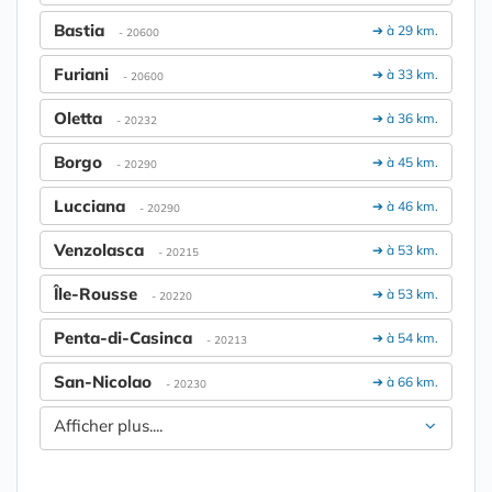
Bastia
➔ à 29 km.
- 20600
Furiani
➔ à 33 km.
- 20600
Oletta
➔ à 36 km.
- 20232
Borgo
➔ à 45 km.
- 20290
Lucciana
➔ à 46 km.
- 20290
Venzolasca
➔ à 53 km.
- 20215
Île-Rousse
➔ à 53 km.
- 20220
Penta-di-Casinca
➔ à 54 km.
- 20213
San-Nicolao
➔ à 66 km.
- 20230
Afficher plus....