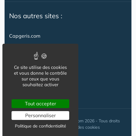
Nos autres sites :
Capgeris.com
CapResidencesSeniors.com
Emploi-formation-sante.com
Ce site utilise des cookies
Seniorissimmo.com
et vous donne le contrôle
sur ceux que vous
Creche-et-naissance.com
souhaitez activer
Co-Living & Co-Working
Tout accepter
Personnaliser
© Maisons-et-poles-de-sante.com 2026 - Tous droits
Politique de confidentialité
réservés. //
Gestion des cookies