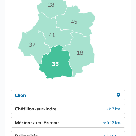
28
45
41
37
18
36
Clion
Châtillon-sur-Indre
➔ à 7 km.
Mézières-en-Brenne
➔ à 13 km.