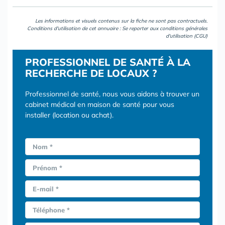
Les informations et visuels contenus sur la fiche ne sont pas contractuels.
Conditions d'utilisation de cet annuaire : Se reporter aux
conditions générales
d'utilisation (CGU)
PROFESSIONNEL DE SANTÉ À LA
RECHERCHE DE LOCAUX ?
Professionnel de santé, nous vous aidons à trouver un
cabinet médical en maison de santé pour vous
installer (location ou achat).
Nom *
Prénom *
E-mail *
Téléphone *