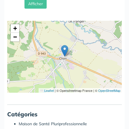
Afficher
+
−
Leaflet
|
© Openstreetmap France | ©
OpenStreetMap
Catégories
Maison de Santé Pluriprofessionnelle