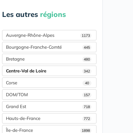
Les autres
régions
Auvergne-Rhône-Alpes
1173
Bourgogne-Franche-Comté
445
Bretagne
480
Centre-Val de Loire
342
Corse
40
DOM/TOM
157
Grand Est
718
Hauts-de-France
772
Île-de-France
1898