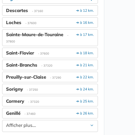
Descartes
➔ à 12 km.
- 37160
Loches
➔ à 16 km.
- 37600
Sainte-Maure-de-Touraine
➔ à 17 km.
-
37800
Saint-Flovier
➔ à 18 km.
- 37600
Saint-Branchs
➔ à 21 km.
- 37320
Preuilly-sur-Claise
➔ à 22 km.
- 37290
Sorigny
➔ à 24 km.
- 37250
Cormery
➔ à 25 km.
- 37320
Genillé
➔ à 26 km.
- 37460
Afficher plus....