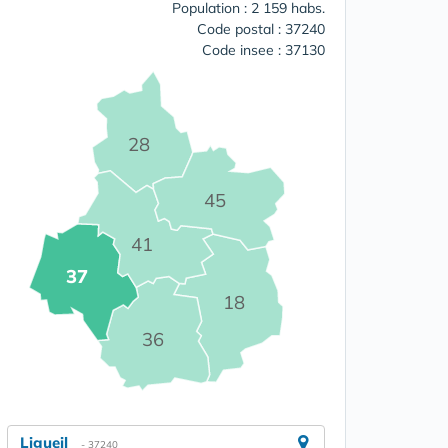
Population : 2 159 habs.
Code postal : 37240
Code insee : 37130
28
45
41
37
18
36
Ligueil
- 37240