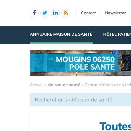
Panneau de gestion des cookies
Contact
Newsletter
ANNUAIRE MAISON DE SANTÉ
HÔTEL PATIE
MOUGINS 06250
POLE SANTÉ
.
Accueil
»
Maison de santé
»
Centre-Val de Loire
»
Ind
Toutes