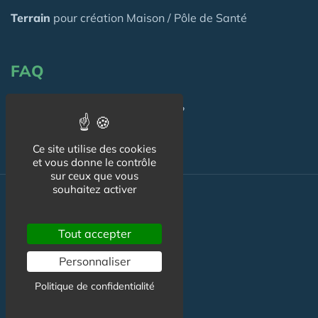
Terrain
pour création Maison / Pôle de Santé
FAQ
C'est quoi une Maison de Santé ?
Ce site utilise des cookies
et vous donne le contrôle
sur ceux que vous
souhaitez activer
Actualité
Tout accepter
Actualité Maison de Santé
Personnaliser
Agenda Maison de Santé
Politique de confidentialité
Flux RSS