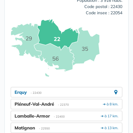
Population : 3 916 habs.
Code postal : 22430
Code insee : 22054
29
22
35
56
Erquy
- 22430
Pléneuf-Val-André
➔ à 8 km.
- 22370
Lamballe-Armor
➔ à 17 km.
- 22400
Matignon
➔ à 13 km.
- 22550