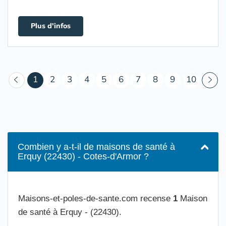
Plus d'infos
(courant)
1
2
3
4
5
6
7
8
9
10
Combien y a-t-il de maisons de santé à
Erquy (22430) - Cotes-d'Armor ?
Maisons-et-poles-de-sante.com recense
1
Maison
de santé à Erquy - (22430).