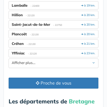
Lamballe
➔ à 19 km.
- 22400
Hillion
➔ à 20 km.
- 22120
Saint-Jacut-de-la-Mer
➔ à 20 km.
- 22750
Plancoët
➔ à 20 km.
- 22130
Créhen
➔ à 21 km.
- 22130
Yffiniac
➔ à 23 km.
- 22120
Afficher plus....
Proche de vous
Les départements de
Bretagne