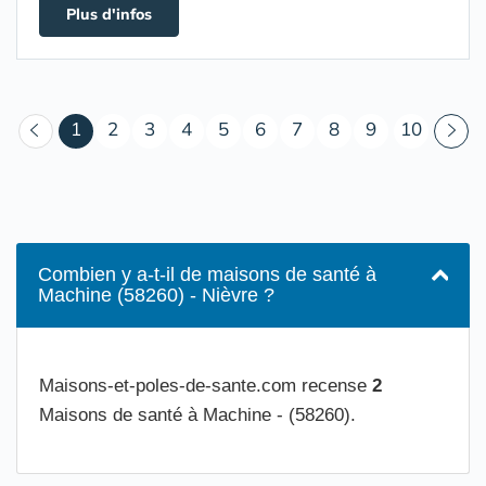
Plus d'infos
(courant)
1
2
3
4
5
6
7
8
9
10
Combien y a-t-il de maisons de santé à
Machine (58260) - Nièvre ?
Maisons-et-poles-de-sante.com recense
2
Maisons de santé à Machine - (58260).