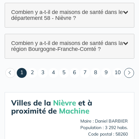
Combien y a-t-il de maisons de santé dans le
département 58 - Nièvre ?
Combien y a-t-il de maisons de santé dans la
région Bourgogne-Franche-Comté ?
(courant)
1
2
3
4
5
6
7
8
9
10
Villes de la
Nièvre
et à
proximité de
Machine
Maire : Daniel BARBIER
Population : 3 292 habs.
Code postal : 58260