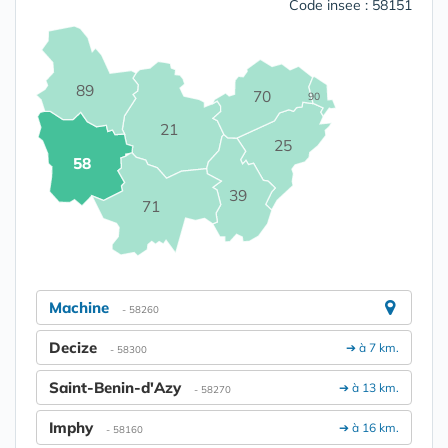
Code insee : 58151
89
70
90
21
25
58
39
71
Machine
- 58260
Decize
➔ à 7 km.
- 58300
Saint-Benin-d'Azy
➔ à 13 km.
- 58270
Imphy
➔ à 16 km.
- 58160