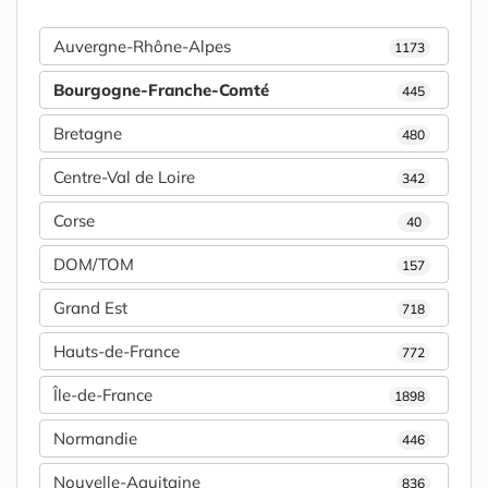
Auvergne-Rhône-Alpes
1173
Bourgogne-Franche-Comté
445
Bretagne
480
Centre-Val de Loire
342
Corse
40
DOM/TOM
157
Grand Est
718
Hauts-de-France
772
Île-de-France
1898
Normandie
446
Nouvelle-Aquitaine
836