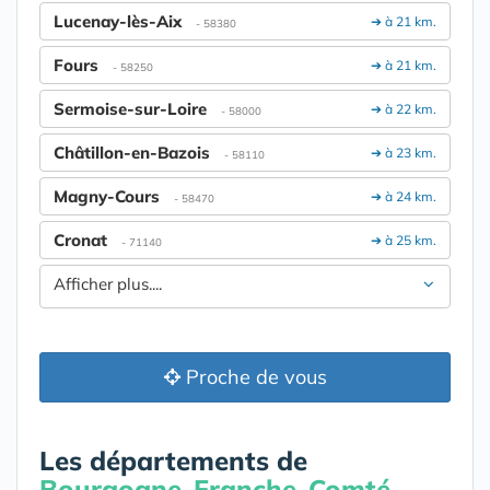
Lucenay-lès-Aix
➔ à 21 km.
- 58380
Fours
➔ à 21 km.
- 58250
Sermoise-sur-Loire
➔ à 22 km.
- 58000
Châtillon-en-Bazois
➔ à 23 km.
- 58110
Magny-Cours
➔ à 24 km.
- 58470
Cronat
➔ à 25 km.
- 71140
Afficher plus....
Proche de vous
Les départements de
Bourgogne-Franche-Comté