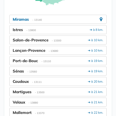
Miramas
- 13140
Istres
➔ à 8 km.
- 13800
Salon-de-Provence
➔ à 10 km.
- 13300
Lançon-Provence
➔ à 10 km.
- 13680
Port-de-Bouc
➔ à 19 km.
- 13110
Sénas
➔ à 19 km.
- 13560
Coudoux
➔ à 20 km.
- 13111
Martigues
➔ à 21 km.
- 13500
Velaux
➔ à 21 km.
- 13880
Mallemort
➔ à 22 km.
- 13370