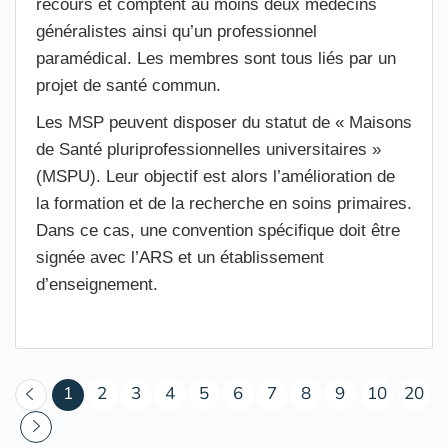
recours et comptent au moins deux médecins
généralistes ainsi qu’un professionnel
paramédical. Les membres sont tous liés par un
projet de santé commun.
Les MSP peuvent disposer du statut de « Maisons
de Santé pluriprofessionnelles universitaires »
(MSPU). Leur objectif est alors l’amélioration de
la formation et de la recherche en soins primaires.
Dans ce cas, une convention spécifique doit être
signée avec l’ARS et un établissement
d’enseignement.
(courant)
1
2
3
4
5
6
7
8
9
10
20