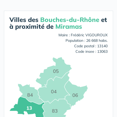
Villes des
Bouches-du-Rhône
et
à proximité de
Miramas
Maire : Frédéric VIGOUROUX
Population : 26 668 habs.
Code postal : 13140
Code insee : 13063
05
04
84
06
13
83