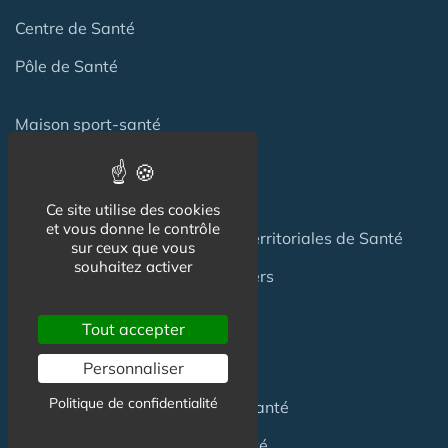
Centre de Santé
Pôle de Santé
Maison sport-santé
Maison de naissance
Centre de Soins et de Prévention
Ce site utilise des cookies
et vous donne le contrôle
Communauté Professionnelles Territoriales de Santé
sur ceux que vous
souhaitez activer
Hotel Patient & Hôtels Hospitaliers
Tout accepter
Pour les
Professionnels
Personnaliser
Politique de confidentialité
Location locaux
en Maison de Santé
Achat locaux
en Maison de Santé