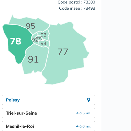
Code postal : 78300
Code insee : 78498
95
93
78
75
92
94
77
91
Poissy
Triel-sur-Seine
➔ à 5 km.
Mesnil-le-Roi
➔ à 6 km.