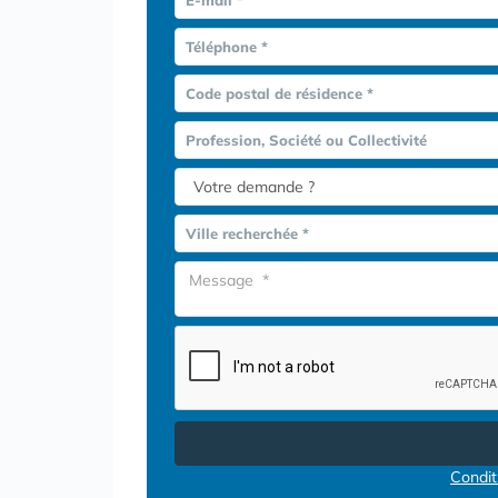
Téléphone *
Code postal de résidence *
Profession, Société ou Collectivité
Ville recherchée *
Conditi