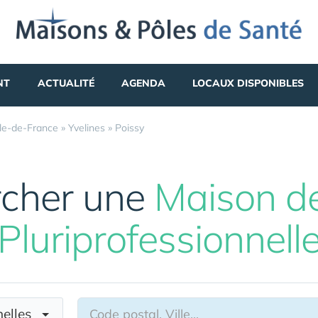
NT
ACTUALITÉ
AGENDA
LOCAUX DISPONIBLES
Île-de-France
»
Yvelines
»
Poissy
cher une
Maison d
Pluriprofessionnell
nnelles