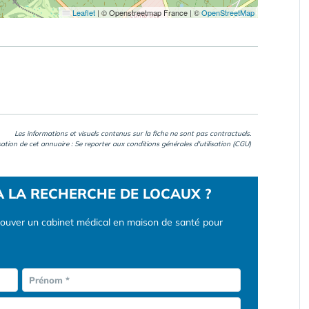
Leaflet
|
© Openstreetmap France | ©
OpenStreetMap
Les informations et visuels contenus sur la fiche ne sont pas contractuels.
isation de cet annuaire : Se reporter aux
conditions générales d'utilisation (CGU)
À LA RECHERCHE DE LOCAUX ?
rouver un cabinet médical en maison de santé pour
Prénom *