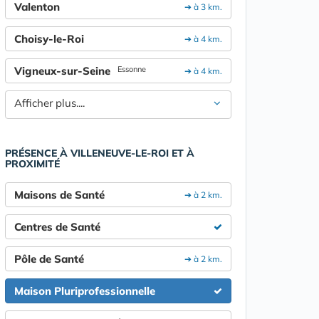
Valenton
➔ à 3 km.
Choisy-le-Roi
➔ à 4 km.
Vigneux-sur-Seine
Essonne
➔ à 4 km.
Afficher plus....
PRÉSENCE À VILLENEUVE-LE-ROI ET À
PROXIMITÉ
Maisons de Santé
➔ à 2 km.
Centres de Santé
Pôle de Santé
➔ à 2 km.
Maison Pluriprofessionnelle