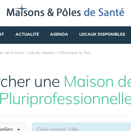
NT
ACTUALITÉ
AGENDA
LOCAUX DISPONIBLES
Île-de-France
»
Val-de-Marne
»
Villeneuve-le-Roi
cher une
Maison d
Pluriprofessionnell
nnelles