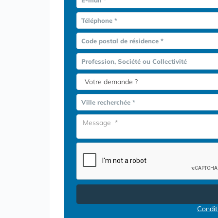
Téléphone *
Code postal de résidence *
Profession, Société ou Collectivité
Ville recherchée *
Conditi