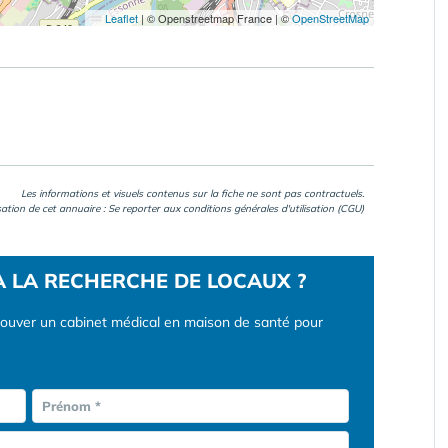
Leaflet
|
© Openstreetmap France | ©
OpenStreetMap
Les informations et visuels contenus sur la fiche ne sont pas contractuels.
isation de cet annuaire : Se reporter aux
conditions générales d'utilisation (CGU)
À LA RECHERCHE DE LOCAUX ?
rouver un cabinet médical en maison de santé pour
Prénom *