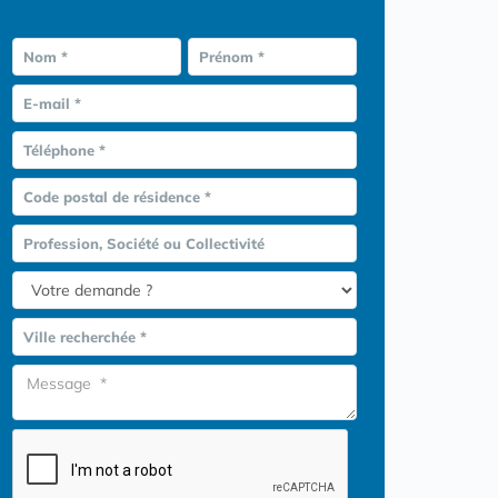
Nom *
Prénom *
E-mail *
Téléphone *
Code postal de résidence *
Profession, Société ou Collectivité
Ville recherchée *