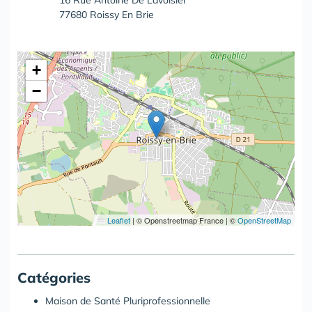
16 Rue Antoine De Lavoisier
77680 Roissy En Brie
+
−
Leaflet
|
© Openstreetmap France | ©
OpenStreetMap
Catégories
Maison de Santé Pluriprofessionnelle