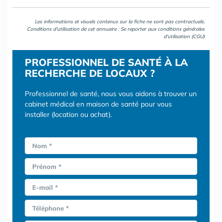
Les informations et visuels contenus sur la fiche ne sont pas contractuels.
Conditions d'utilisation de cet annuaire : Se reporter aux
conditions générales
d'utilisation (CGU)
PROFESSIONNEL DE SANTÉ À LA
RECHERCHE DE LOCAUX ?
Professionnel de santé, nous vous aidons à trouver un
cabinet médical en maison de santé pour vous
installer (location ou achat).
Nom *
Prénom *
E-mail *
Téléphone *