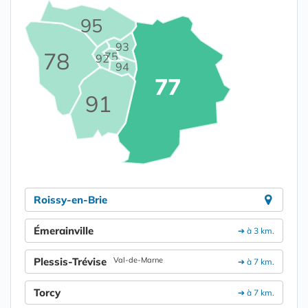
95
93
78
75
92
94
77
91
Roissy-en-Brie
Émerainville
➔ à 3 km.
Plessis-Trévise
Val-de-Marne
➔ à 7 km.
Torcy
➔ à 7 km.