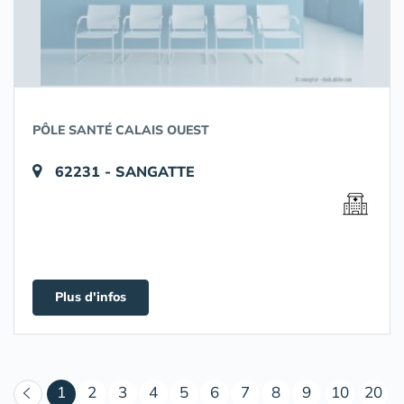
PÔLE SANTÉ CALAIS OUEST
62231 - SANGATTE
Plus d'infos
(courant)
1
2
3
4
5
6
7
8
9
10
20