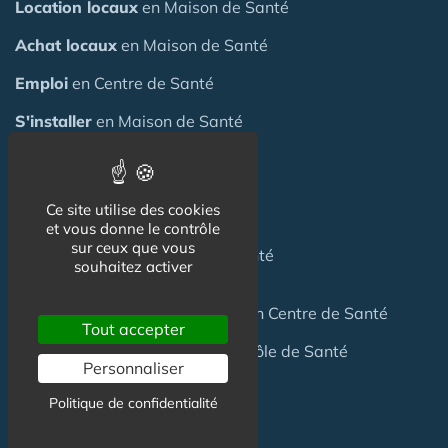
Location locaux
en Maison de Santé
Achat locaux
en Maison de Santé
Emploi
en Centre de Santé
S'installer
en Maison de Santé
Créer
une Maison de Santé
Ce site utilise des cookies
Financer
une Maison de Santé
et vous donne le contrôle
sur ceux que vous
Investir
dans une Maison de Santé
souhaitez activer
Céder
une Maison
de Santé
ou un Centre de Santé
Tout accepter
Terrain
pour création Maison / Pôle de Santé
Personnaliser
Politique de confidentialité
FAQ