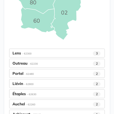
80
02
60
Lens
3
- 62300
Outreau
2
- 62230
Portel
2
- 62480
Liévin
2
- 62800
Étaples
2
- 62630
Auchel
2
- 62260