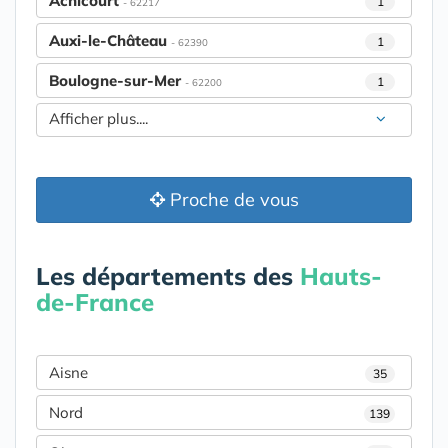
Achicourt
1
- 62217
Auxi-le-Château
1
- 62390
Boulogne-sur-Mer
1
- 62200
Afficher plus....
Proche de vous
Les départements des
Hauts-
de-France
Aisne
35
Nord
139