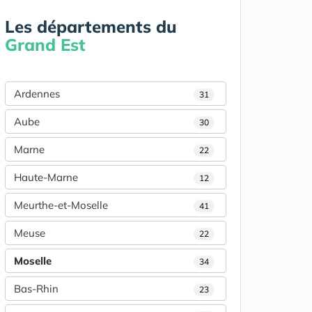
Les départements du
Grand Est
Ardennes
31
Aube
30
Marne
22
Haute-Marne
12
Meurthe-et-Moselle
41
Meuse
22
Moselle
34
Bas-Rhin
23