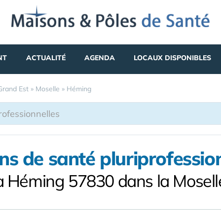
NT
ACTUALITÉ
AGENDA
LOCAUX DISPONIBLES
Grand Est
»
Moselle
»
Héming
s de santé pluriprofessio
à Héming 57830 dans la Mosell