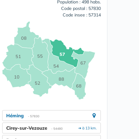
Population : 498 habs.
Code postal : 57830
Code insee : 57314
08
57
55
51
67
54
10
88
52
68
Héming
- 57830
Cirey-sur-Vezouze
➔ à 13 km.
- 54480