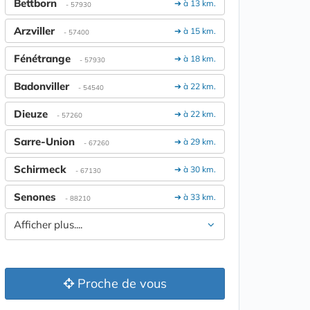
Bettborn
➔ à 13 km.
- 57930
Arzviller
➔ à 15 km.
- 57400
Fénétrange
➔ à 18 km.
- 57930
Badonviller
➔ à 22 km.
- 54540
Dieuze
➔ à 22 km.
- 57260
Sarre-Union
➔ à 29 km.
- 67260
Schirmeck
➔ à 30 km.
- 67130
Senones
➔ à 33 km.
- 88210
Afficher plus....
Proche de vous