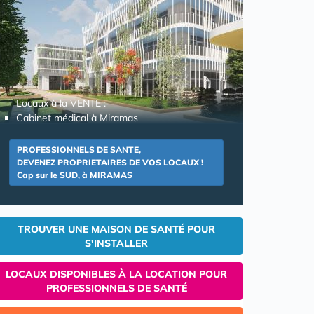
Locaux à la VENTE :
Cabinet médical à Miramas
PROFESSIONNELS DE SANTE,
DEVENEZ PROPRIETAIRES DE VOS LOCAUX !
Cap sur le SUD, à MIRAMAS
TROUVER UNE MAISON DE SANTÉ POUR
S'INSTALLER
LOCAUX DISPONIBLES À LA LOCATION POUR
PROFESSIONNELS DE SANTÉ