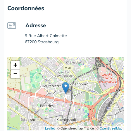
Coordonnées
Adresse
9 Rue Albert Calmette
67200 Strasbourg
+
−
Leaflet
|
© Openstreetmap France | ©
OpenStreetMap