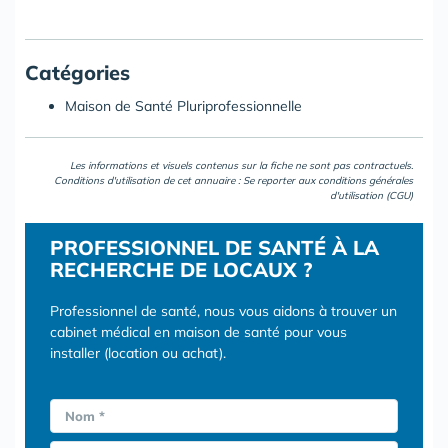
Catégories
Maison de Santé Pluriprofessionnelle
Les informations et visuels contenus sur la fiche ne sont pas contractuels.
Conditions d'utilisation de cet annuaire : Se reporter aux
conditions générales
d'utilisation (CGU)
PROFESSIONNEL DE SANTÉ À LA
RECHERCHE DE LOCAUX ?
Professionnel de santé, nous vous aidons à trouver un
cabinet médical en maison de santé pour vous
installer (location ou achat).
Nom *