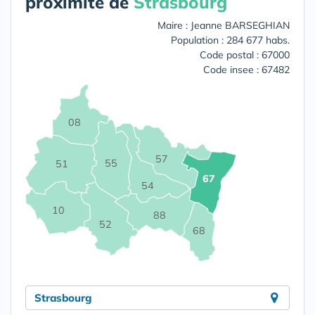
proximité de
Strasbourg
Maire : Jeanne BARSEGHIAN
Population : 284 677 habs.
Code postal : 67000
Code insee : 67482
08
57
55
51
67
54
10
88
52
68
Strasbourg