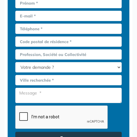
Prénom *
E-mail *
Téléphone *
Code postal de résidence *
Profession, Société ou Collectivité
Ville recherchée *