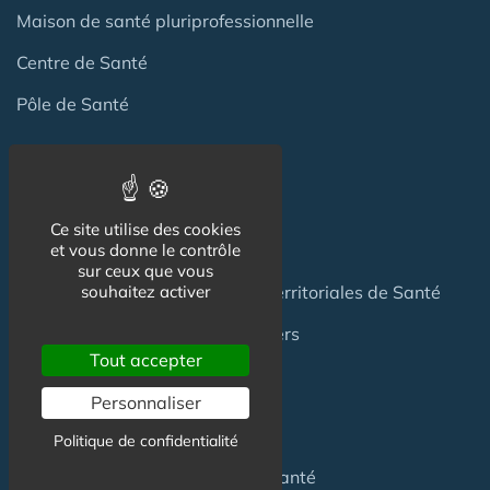
Maison de santé pluriprofessionnelle
Centre de Santé
Pôle de Santé
Maison sport-santé
Maison de naissance
Ce site utilise des cookies
Centre de Soins et de Prévention
et vous donne le contrôle
sur ceux que vous
Communauté Professionnelles Territoriales de Santé
souhaitez activer
Hotel Patient & Hôtels Hospitaliers
Tout accepter
Personnaliser
Pour les
Professionnels
Politique de confidentialité
Location locaux
en Maison de Santé