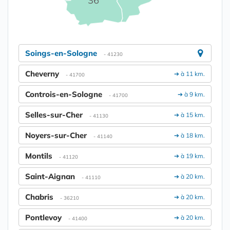
36
Soings-en-Sologne
- 41230
Cheverny
➔ à 11 km.
- 41700
Controis-en-Sologne
➔ à 9 km.
- 41700
Selles-sur-Cher
➔ à 15 km.
- 41130
Noyers-sur-Cher
➔ à 18 km.
- 41140
Montils
➔ à 19 km.
- 41120
Saint-Aignan
➔ à 20 km.
- 41110
Chabris
➔ à 20 km.
- 36210
Pontlevoy
➔ à 20 km.
- 41400