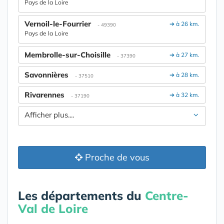
Pays de la Loire
Vernoil-le-Fourrier
➔ à 26 km.
- 49390
Pays de la Loire
Membrolle-sur-Choisille
➔ à 27 km.
- 37390
Savonnières
➔ à 28 km.
- 37510
Rivarennes
➔ à 32 km.
- 37190
Afficher plus....
Proche de vous
Les départements du
Centre-
Val de Loire