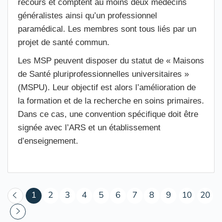
recours et comptent au moins deux médecins
généralistes ainsi qu’un professionnel
paramédical. Les membres sont tous liés par un
projet de santé commun.
Les MSP peuvent disposer du statut de « Maisons
de Santé pluriprofessionnelles universitaires »
(MSPU). Leur objectif est alors l’amélioration de
la formation et de la recherche en soins primaires.
Dans ce cas, une convention spécifique doit être
signée avec l’ARS et un établissement
d’enseignement.
(courant)
1
2
3
4
5
6
7
8
9
10
20