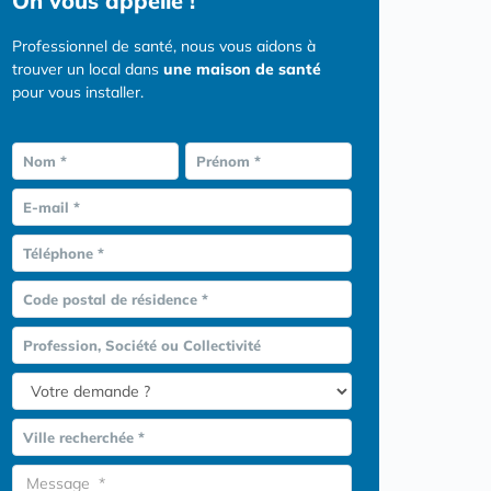
On vous appelle !
Professionnel de santé, nous vous aidons à
trouver un local dans
une maison de santé
pour vous installer.
Nom *
Prénom *
E-mail *
Téléphone *
Code postal de résidence *
Profession, Société ou Collectivité
Ville recherchée *