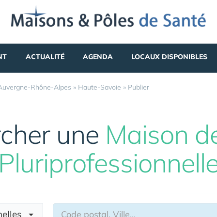
NT
ACTUALITÉ
AGENDA
LOCAUX DISPONIBLES
Auvergne-Rhône-Alpes
»
Haute-Savoie
»
Publier
cher une
Maison d
Pluriprofessionnell
nnelles