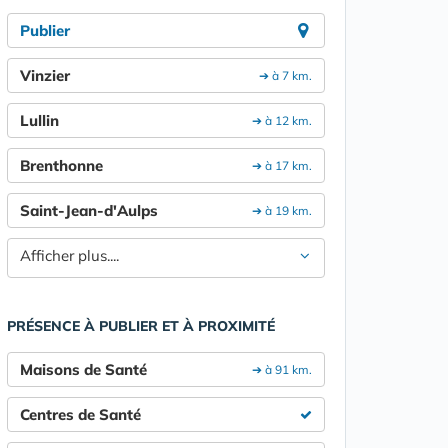
Publier
Vinzier
➔ à 7 km.
Lullin
➔ à 12 km.
Brenthonne
➔ à 17 km.
Saint-Jean-d'Aulps
➔ à 19 km.
Afficher plus....
PRÉSENCE À PUBLIER ET À PROXIMITÉ
Maisons de Santé
➔ à 91 km.
Centres de Santé