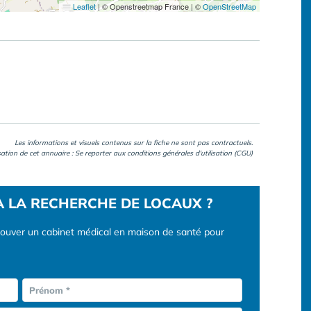
Leaflet
|
© Openstreetmap France | ©
OpenStreetMap
Les informations et visuels contenus sur la fiche ne sont pas contractuels.
isation de cet annuaire : Se reporter aux
conditions générales d'utilisation (CGU)
À LA RECHERCHE DE LOCAUX ?
rouver un cabinet médical en maison de santé pour
Prénom *