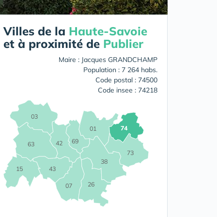
Villes de la
Haute-Savoie
et à proximité de
Publier
Maire : Jacques GRANDCHAMP
Population : 7 264 habs.
Code postal : 74500
Code insee : 74218
03
74
01
69
42
63
73
38
15
43
26
07