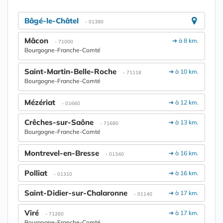
Bâgé-le-Châtel
- 01380
Mâcon
➔ à 8 km.
- 71000
Bourgogne-Franche-Comté
Saint-Martin-Belle-Roche
➔ à 10 km.
- 71118
Bourgogne-Franche-Comté
Mézériat
➔ à 12 km.
- 01660
Crêches-sur-Saône
➔ à 13 km.
- 71680
Bourgogne-Franche-Comté
Montrevel-en-Bresse
➔ à 16 km.
- 01340
Polliat
➔ à 16 km.
- 01310
Saint-Didier-sur-Chalaronne
➔ à 17 km.
- 01140
Viré
➔ à 17 km.
- 71260
Bourgogne-Franche-Comté