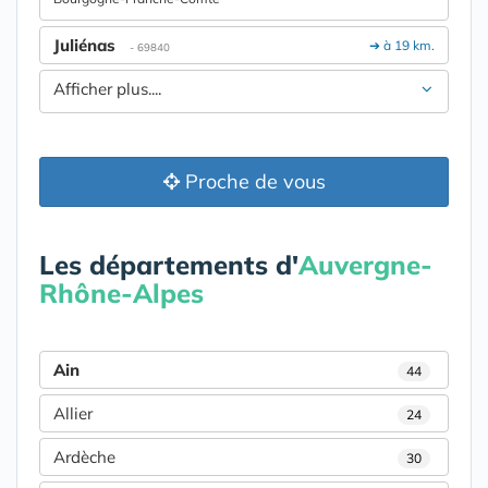
Juliénas
➔ à 19 km.
- 69840
Afficher plus....
Proche de vous
Les départements d'
Auvergne-
Rhône-Alpes
Ain
44
Allier
24
Ardèche
30