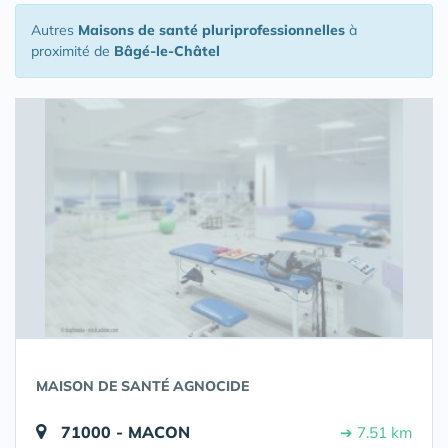
Autres
Maisons de santé pluriprofessionnelles
à
proximité de
Bâgé-le-Châtel
MAISON DE SANTÉ AGNOCIDE
71000 - MACON
➔ 7.51 km