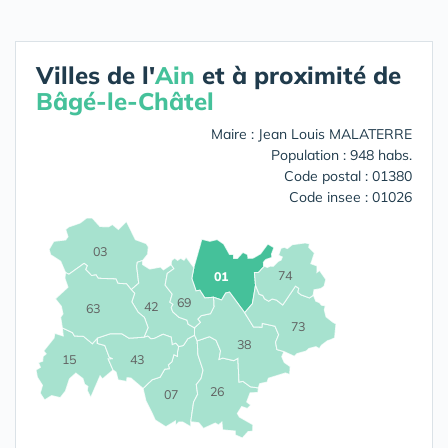
Villes de l'
Ain
et à proximité de
Bâgé-le-Châtel
Maire : Jean Louis MALATERRE
Population : 948 habs.
Code postal : 01380
Code insee : 01026
03
74
01
69
42
63
73
38
15
43
26
07