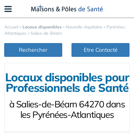
Panneau de gestion des cookies
Accueil
»
Locaux disponibles
»
Nouvelle-Aquitaine
»
Pyrénées-
Atlantiques
»
Salies-de-Béarn
Rechercher
Etre Contacté
Locaux disponibles pour
Professionnels de Santé
à Salies-de-Béarn 64270 dans
les Pyrénées-Atlantiques