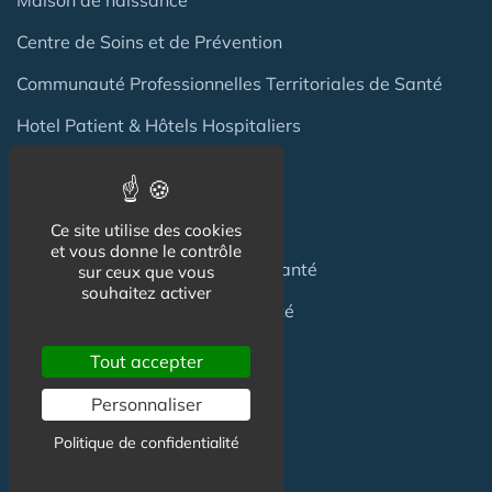
Centre de Soins et de Prévention
Communauté Professionnelles Territoriales de Santé
Hotel Patient & Hôtels Hospitaliers
Pour les
Professionnels
Ce site utilise des cookies
et vous donne le contrôle
Location locaux
en Maison de Santé
sur ceux que vous
souhaitez activer
Achat locaux
en Maison de Santé
Emploi
en Centre de Santé
Tout accepter
S'installer
en Maison de Santé
Personnaliser
Politique de confidentialité
Créer
une Maison de Santé