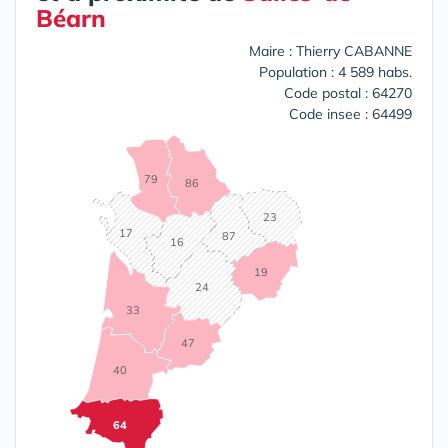
Béarn
Maire : Thierry CABANNE
Population : 4 589 habs.
Code postal : 64270
Code insee : 64499
79
86
23
17
87
16
19
24
33
47
40
64