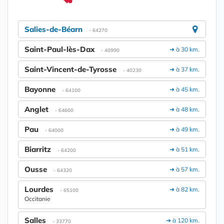
Salies-de-Béarn
- 64270
Saint-Paul-lès-Dax
➔ à 30 km.
- 40990
Saint-Vincent-de-Tyrosse
➔ à 37 km.
- 40230
Bayonne
➔ à 45 km.
- 64100
Anglet
➔ à 48 km.
- 64600
Pau
➔ à 49 km.
- 64000
Biarritz
➔ à 51 km.
- 64200
Ousse
➔ à 57 km.
- 64320
Lourdes
➔ à 82 km.
- 65100
Occitanie
Salles
➔ à 120 km.
- 33770