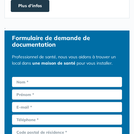
Plus d'infos
.
Formulaire
de demande de
documentation
Professionnel de santé, nous vous aidons à trouver un
local dans
une maison de santé
pour vous installer.
Nom *
Prénom *
E-mail *
Téléphone *
Code postal de résidence *