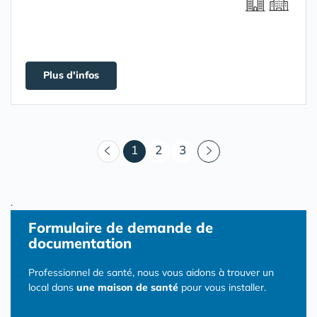
Plus d'infos
(courant)
1
2
3
.
Formulaire
de demande de
documentation
Professionnel de santé, nous vous aidons à trouver un
local dans
une maison de santé
pour vous installer.