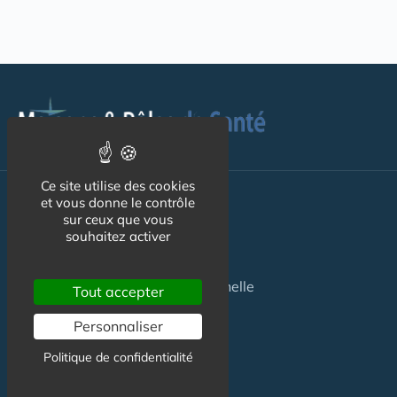
Ce site utilise des cookies
Pour les
Patients
et vous donne le contrôle
sur ceux que vous
souhaitez activer
Maison de santé
Maison de santé pluriprofessionnelle
Tout accepter
Centre de Santé
Personnaliser
Pôle de Santé
Politique de confidentialité