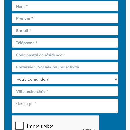
Nom *
Prénom *
E-mail *
Téléphone *
Code postal de résidence *
Profession, Société ou Collectivité
Ville recherchée *