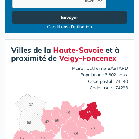
Envoyer
Conditions d'utilisation
Villes de la
Haute-Savoie
et à
proximité de
Veigy-Foncenex
Maire : Catherine BASTARD
Population : 3 802 habs.
Code postal : 74140
Code insee : 74293
03
74
01
69
42
63
73
38
15
43