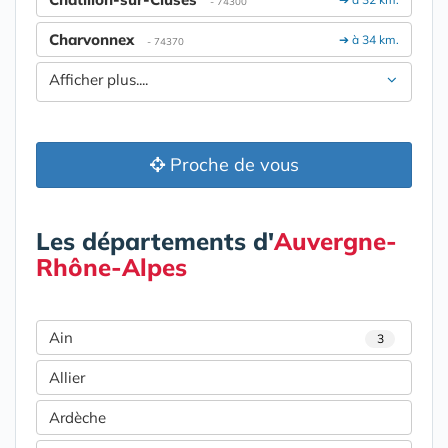
- 74300
Charvonnex
➔ à 34 km.
- 74370
Afficher plus....
Proche de vous
Les départements d'
Auvergne-
Rhône-Alpes
Ain
3
Allier
Ardèche