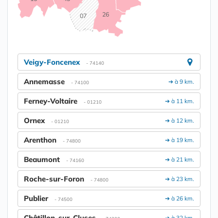
26
07
Veigy-Foncenex
- 74140
Annemasse
➔ à 9 km.
- 74100
Ferney-Voltaire
➔ à 11 km.
- 01210
Ornex
➔ à 12 km.
- 01210
Arenthon
➔ à 19 km.
- 74800
Beaumont
➔ à 21 km.
- 74160
Roche-sur-Foron
➔ à 23 km.
- 74800
Publier
➔ à 26 km.
- 74500
Châtillon-sur-Cluses
➔ à 32 km.