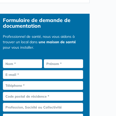
Formulaire
de demande de
documentation
Professionnel de santé, nous vous aidons à
trouver un local dans
une maison de santé
pour vous installer.
Nom *
Prénom *
E-mail *
Téléphone *
Code postal de résidence *
Profession, Société ou Collectivité