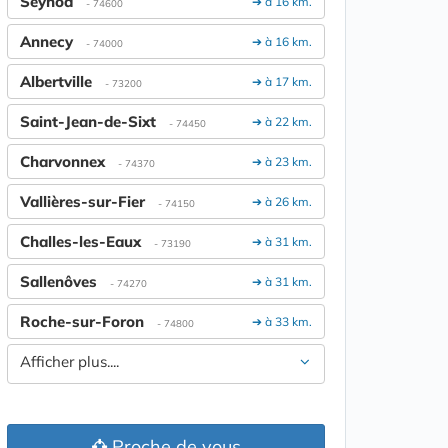
Seynod
➔ à 16 km.
- 74600
Annecy
➔ à 16 km.
- 74000
Albertville
➔ à 17 km.
- 73200
Saint-Jean-de-Sixt
➔ à 22 km.
- 74450
Charvonnex
➔ à 23 km.
- 74370
Vallières-sur-Fier
➔ à 26 km.
- 74150
Challes-les-Eaux
➔ à 31 km.
- 73190
Sallenôves
➔ à 31 km.
- 74270
Roche-sur-Foron
➔ à 33 km.
- 74800
Afficher plus....
Proche de vous