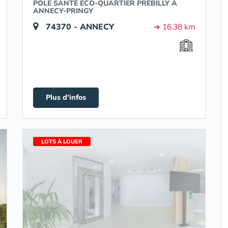
PÔLE SANTÉ ÉCO-QUARTIER PRÉBILLY À
ANNECY-PRINGY
74370 - ANNECY
➔ 16.38 km
Plus d'infos
LOTS À LOUER