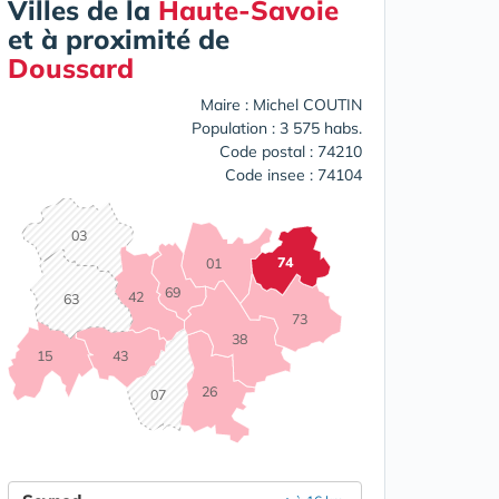
Villes de la
Haute-Savoie
et à proximité de
Doussard
Maire : Michel COUTIN
Population : 3 575 habs.
Code postal : 74210
Code insee : 74104
03
74
01
69
42
63
73
38
15
43
26
07