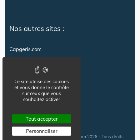
Nos autres sites :
Capgeris.com
CapResidencesSeniors.com
Emploi-formation-sante.com
Ce site utilise des cookies
Seniorissimmo.com
et vous donne le contrôle
sur ceux que vous
Creche-et-naissance.com
souhaitez activer
Co-Living & Co-Working
Tout accepter
Personnaliser
© Maisons-et-poles-de-sante.com 2026 - Tous droits