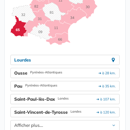
12
82
30
81
32
34
31
11
65
09
66
Lourdes
Ousse
Pyrénées-Atlantiques
➔ à 28 km.
Pau
Pyrénées-Atlantiques
➔ à 35 km.
Saint-Paul-lès-Dax
Landes
➔ à 107 km.
Saint-Vincent-de-Tyrosse
Landes
➔ à 120 km.
Afficher plus....