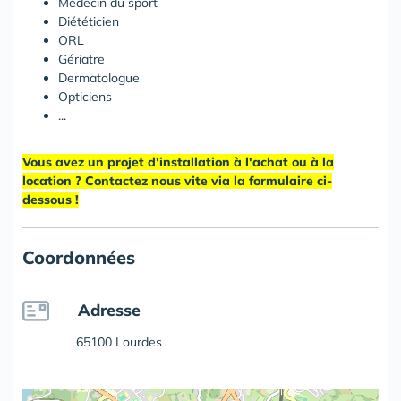
Médecin du sport
Diététicien
ORL
Gériatre
Dermatologue
Opticiens
...
Vous avez un projet d'installation à l'achat ou à la
location ? Contactez nous vite via la formulaire ci-
dessous !
Coordonnées
Adresse
65100 Lourdes