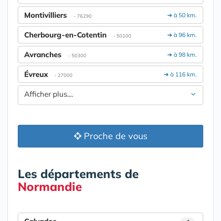
Montivilliers
➔ à 50 km.
- 76290
Cherbourg-en-Cotentin
➔ à 96 km.
- 50100
Avranches
➔ à 98 km.
- 50300
Évreux
➔ à 116 km.
- 27000
Afficher plus....
Proche de vous
Les départements de
Normandie