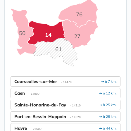
76
50
14
27
61
Courseulles-sur-Mer
➔ à 7 km.
- 14470
Caen
➔ à 12 km.
- 14000
Sainte-Honorine-du-Fay
➔ à 25 km.
- 14210
Port-en-Bessin-Huppain
➔ à 28 km.
- 14520
Havre
➔ à 44 km.
- 76600