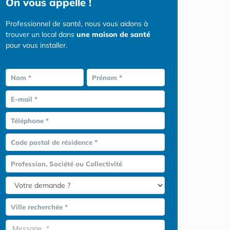
On vous appelle !
Professionnel de santé, nous vous aidons à
trouver un local dans
une maison de santé
pour vous installer.
Nom *
Prénom *
E-mail *
Téléphone *
Code postal de résidence *
Profession, Société ou Collectivité
Ville recherchée *