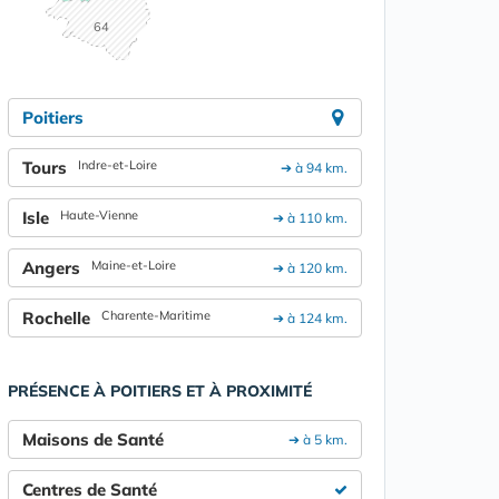
64
Poitiers
Tours
Indre-et-Loire
➔ à 94 km.
Isle
Haute-Vienne
➔ à 110 km.
Angers
Maine-et-Loire
➔ à 120 km.
Rochelle
Charente-Maritime
➔ à 124 km.
PRÉSENCE À POITIERS ET À PROXIMITÉ
Maisons de Santé
➔ à 5 km.
Centres de Santé