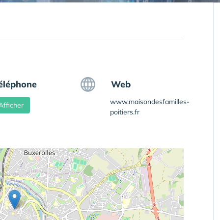
éléphone
Web
www.maisondesfamilles-
Afficher
poitiers.fr