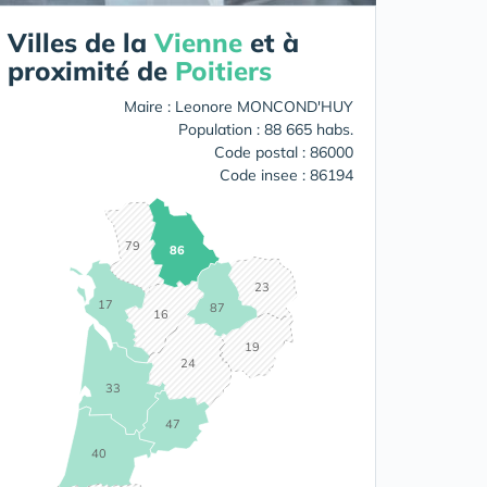
Villes de la
Vienne
et à
proximité de
Poitiers
Maire : Leonore MONCOND'HUY
Population : 88 665 habs.
Code postal : 86000
Code insee : 86194
79
86
23
17
87
16
19
24
33
47
40