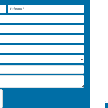
Prénom *
..