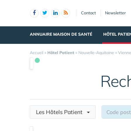
Panneau de gestion des cookies
Contact
Newsletter
ANNUAIRE MAISON DE SANTÉ
HÔTEL PATIE
Accueil
»
Hôtel Patient
»
Nouvelle-Aquitaine
»
Vienn
Rec
Les Hôtels Patient