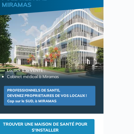
MIRAMAS
Locaux à la VENTE :
Cabinet médical à Miramas
PROFESSIONNELS DE SANTE,
DEVENEZ PROPRIETAIRES DE VOS LOCAUX !
Cap sur le SUD, à MIRAMAS
TROUVER UNE MAISON DE SANTÉ POUR
S'INSTALLER