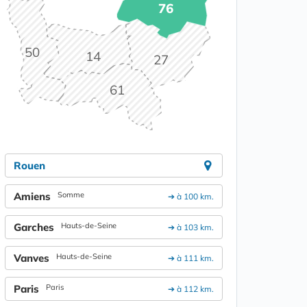
76
50
14
27
61
Rouen
Amiens
Somme
➔ à 100 km.
Garches
Hauts-de-Seine
➔ à 103 km.
Vanves
Hauts-de-Seine
➔ à 111 km.
Paris
Paris
➔ à 112 km.