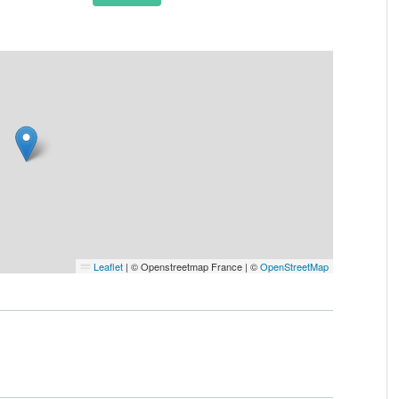
Leaflet
|
© Openstreetmap France | ©
OpenStreetMap