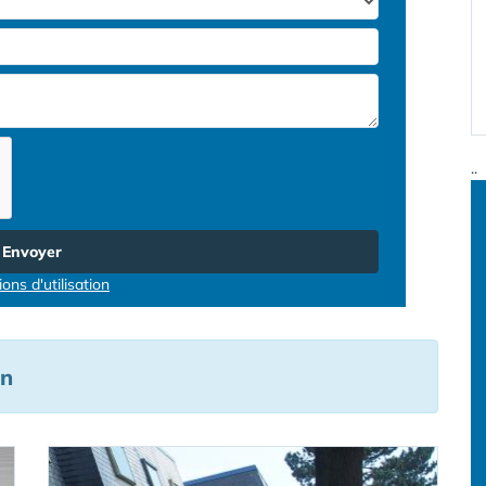
..
Envoyer
ons d'utilisation
en