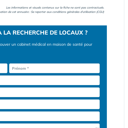
Les informations et visuels contenus sur la fiche ne sont pas contractuels.
isation de cet annuaire : Se reporter aux
conditions générales d'utilisation (CGU)
À LA RECHERCHE DE LOCAUX ?
rouver un cabinet médical en maison de santé pour
Prénom *