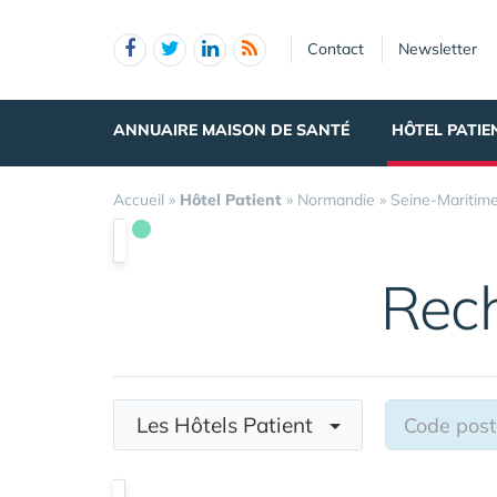
Panneau de gestion des cookies
Contact
Newsletter
ANNUAIRE MAISON DE SANTÉ
HÔTEL PATIE
Accueil
»
Hôtel Patient
»
Normandie
»
Seine-Maritim
Rec
Les Hôtels Patient