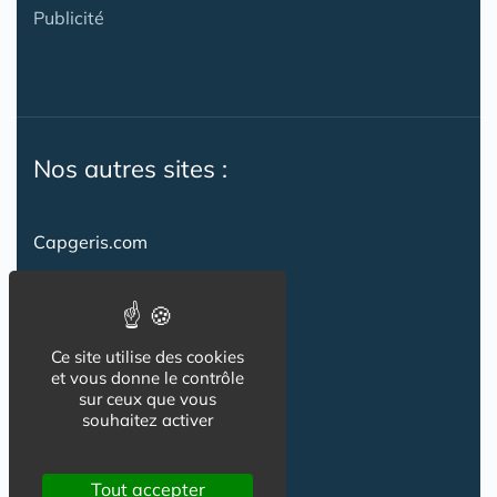
Publicité
Nos autres sites :
Capgeris.com
CapResidencesSeniors.com
Emploi-formation-sante.com
Ce site utilise des cookies
Seniorissimmo.com
et vous donne le contrôle
sur ceux que vous
Creche-et-naissance.com
souhaitez activer
Co-Living & Co-Working
Tout accepter