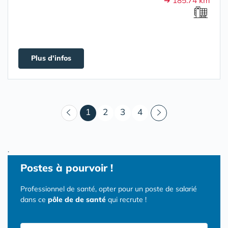
➔ 185.74 km
Plus d'infos
(courant)
1
2
3
4
.
Postes
à pourvoir !
Professionnel de santé, opter pour un poste de salarié
dans ce
pôle de de santé
qui recrute !