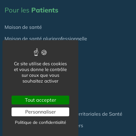
Pour les
Patients
Maison de santé
Maison de santé pluriprofessionnelle
Centre de Santé
Pôle de Santé
Ce site utilise des cookies
et vous donne le contrôle
sur ceux que vous
Maison sport-santé
souhaitez activer
Maison de naissance
Tout accepter
Centre de Soins et de Prévention
Personnaliser
Communauté Professionnelles Territoriales de Santé
Politique de confidentialité
Hotel Patient & Hôtels Hospitaliers