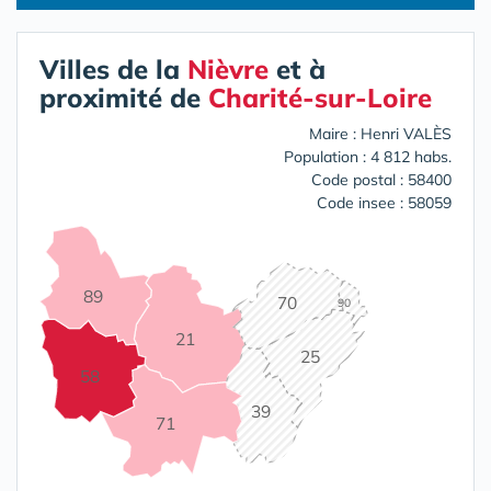
Villes de la
Nièvre
et à
proximité de
Charité-sur-Loire
Maire : Henri VALÈS
Population : 4 812 habs.
Code postal : 58400
Code insee : 58059
89
70
90
21
25
58
39
71