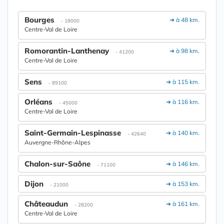
Bourges
➔ à 48 km.
- 18000
Centre-Val de Loire
Romorantin-Lanthenay
➔ à 98 km.
- 41200
Centre-Val de Loire
Sens
➔ à 115 km.
- 89100
Orléans
➔ à 116 km.
- 45000
Centre-Val de Loire
Saint-Germain-Lespinasse
➔ à 140 km.
- 42640
Auvergne-Rhône-Alpes
Chalon-sur-Saône
➔ à 146 km.
- 71100
Dijon
➔ à 153 km.
- 21000
Châteaudun
➔ à 161 km.
- 28200
Centre-Val de Loire