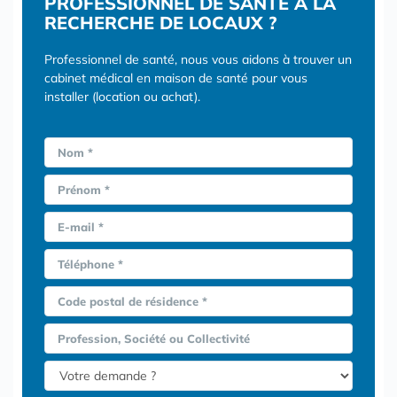
PROFESSIONNEL DE SANTÉ À LA
RECHERCHE DE LOCAUX ?
Professionnel de santé, nous vous aidons à trouver un
cabinet médical en maison de santé pour vous
installer (location ou achat).
Nom *
Prénom *
E-mail *
Téléphone *
Code postal de résidence *
Profession, Société ou Collectivité