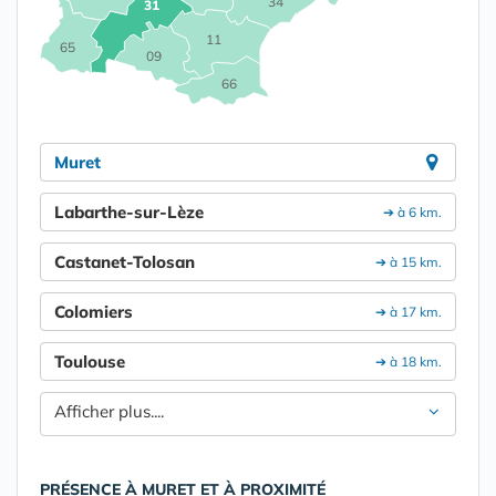
34
31
11
65
09
66
Muret
Labarthe-sur-Lèze
➔ à 6 km.
Castanet-Tolosan
➔ à 15 km.
Colomiers
➔ à 17 km.
Toulouse
➔ à 18 km.
Afficher plus....
PRÉSENCE À MURET ET À PROXIMITÉ