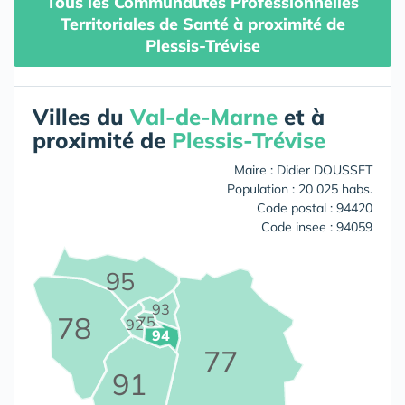
Tous les Communautés Professionnelles
Territoriales de Santé à proximité de
Plessis-Trévise
Villes du
Val-de-Marne
et à
proximité de
Plessis-Trévise
Maire : Didier DOUSSET
Population : 20 025 habs.
Code postal : 94420
Code insee : 94059
95
93
78
75
92
94
77
91