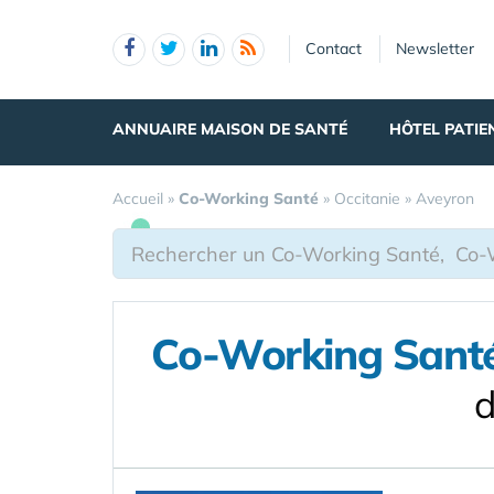
Panneau de gestion des cookies
Contact
Newsletter
ANNUAIRE MAISON DE SANTÉ
HÔTEL PATIE
Accueil
»
Co-Working Santé
»
Occitanie
»
Aveyron
Co-Working Santé 
d