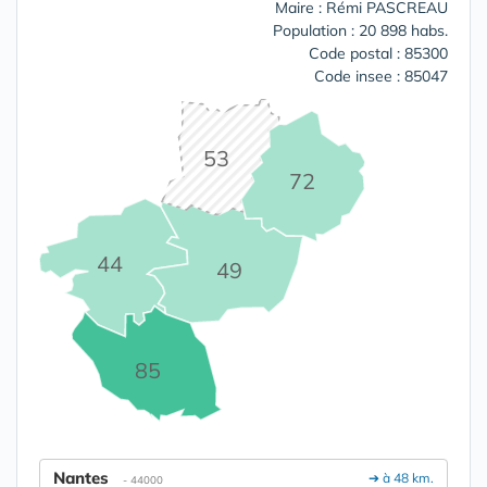
Maire : Rémi PASCREAU
Population : 20 898 habs.
Code postal : 85300
Code insee : 85047
53
72
44
49
85
Nantes
➔ à 48 km.
- 44000