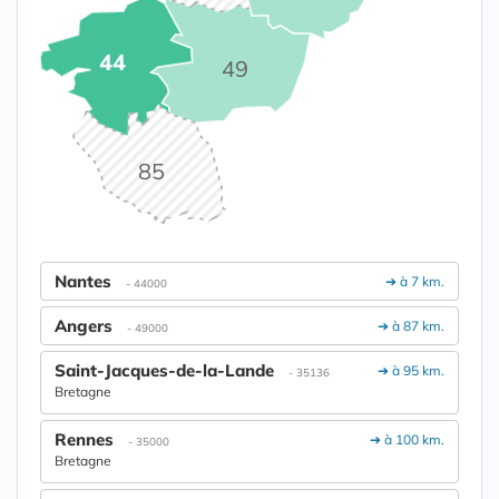
44
49
85
Nantes
➔ à 7 km.
- 44000
Angers
➔ à 87 km.
- 49000
Saint-Jacques-de-la-Lande
➔ à 95 km.
- 35136
Bretagne
Rennes
➔ à 100 km.
- 35000
Bretagne